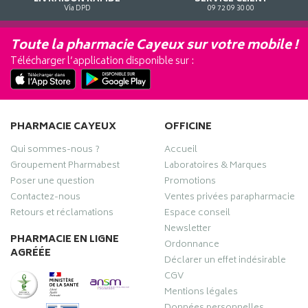
Via DPD
09 72 09 30 00
Toute la pharmacie Cayeux sur votre mobile !
Télécharger l’application disponible sur :
PHARMACIE CAYEUX
OFFICINE
Qui sommes-nous ?
Accueil
Groupement Pharmabest
Laboratoires & Marques
Poser une question
Promotions
Contactez-nous
Ventes privées parapharmacie
Retours et réclamations
Espace conseil
Newsletter
PHARMACIE EN LIGNE
Ordonnance
AGRÉÉE
Déclarer un effet indésirable
CGV
Mentions légales