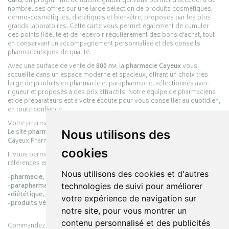
Card
, un programme de fidélité gratuit qui vous permet d’accéder à de
nombreuses offres sur une large sélection de produits cosmétiques,
dermo-cosmétiques, diététiques et bien-être, proposés par les plus
grands laboratoires. Cette carte vous permet également de cumuler
des points fidélité et de recevoir régulièrement des bons d’achat, tout
en conservant un accompagnement personnalisé et des conseils
pharmaceutiques de qualité.
Avec une surface de vente de
800 m²
, la
pharmacie Cayeux
vous
accueille dans un espace moderne et spacieux, offrant un choix très
large de produits en pharmacie et parapharmacie, sélectionnés avec
rigueur et proposés à des prix attractifs. Notre équipe de pharmaciens
et de préparateurs est à votre écoute pour vous conseiller au quotidien,
en toute confiance.
Votre pharmacie en ligne :
pharmacie-cayeux.fr
Le site
pharmacie-cayeux.fr
est le prolongement digital de la pharmacie
Nous utilisons des
Cayeux Pharmabest Berck-sur-Mer – Rang-du-Fliers.
cookies
Il vous permet de réaliser vos achats en ligne parmi des milliers de
références en :
Nous utilisons des cookies et d'autres
-pharmacie,
-parapharmacie,
technologies de suivi pour améliorer
-diététique,
votre expérience de navigation sur
-produits vétérinaires.
notre site, pour vous montrer un
contenu personnalisé et des publicités
Commandez simplement vos produits en ligne et choisissez le retrait