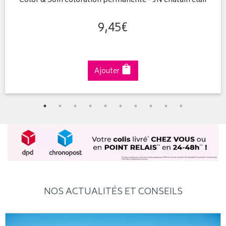
Color & Soin coloration permanente - 5N châtain clair
9
,
45
€
Ajouter
NOS ACTUALITÉS ET CONSEILS