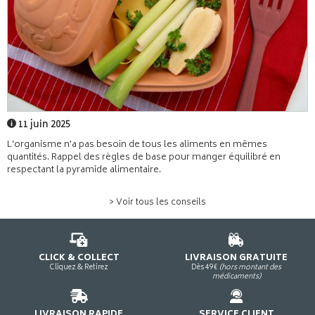
11 juin 2025
L'organisme n'a pas besoin de tous les aliments en mêmes
quantités. Rappel des règles de base pour manger équilibré en
respectant la pyramide alimentaire.
> Voir tous les conseils
CLICK & COLLECT
LIVRAISON GRATUITE
Cliquez & Retirez
Dès 49€
(hors montant des
médicaments)
LIVRAISON RAPIDE
SERVICE CLIENT