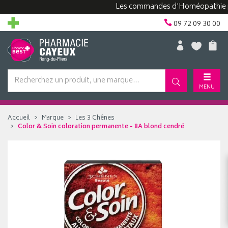
Les commandes d'Homéopathie peuven
09 72 09 30 00
MENU
Accueil
Marque
Les 3 Chênes
Color & Soin coloration permanente - 8A blond cendré