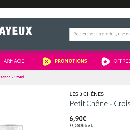
HARMACIE
OFFRES
PROMOTIONS
ssance - 125ml
LES 3 CHÊNES
Petit Chêne - Croi
6,90€
55
,
20
€
/
litre
l.