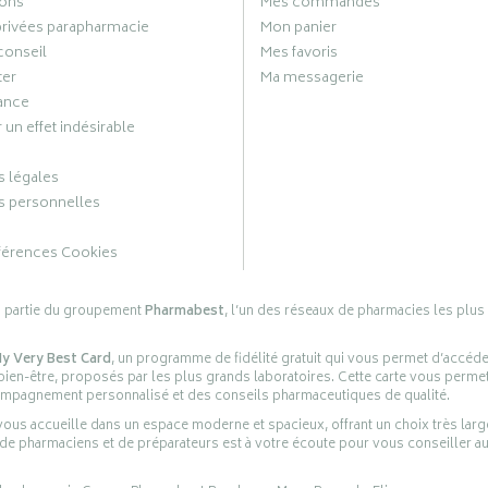
ons
Mes commandes
privées parapharmacie
Mon panier
conseil
Mes favoris
ter
Ma messagerie
ance
 un effet indésirable
 légales
 personnelles
férences Cookies
s partie du groupement
Pharmabest
, l’un des réseaux de pharmacies les plus
y Very Best Card
, un programme de fidélité gratuit qui vous permet d’accéd
en-être, proposés par les plus grands laboratoires. Cette carte vous permet
compagnement personnalisé et des conseils pharmaceutiques de qualité.
ous accueille dans un espace moderne et spacieux, offrant un choix très lar
 de pharmaciens et de préparateurs est à votre écoute pour vous conseiller au