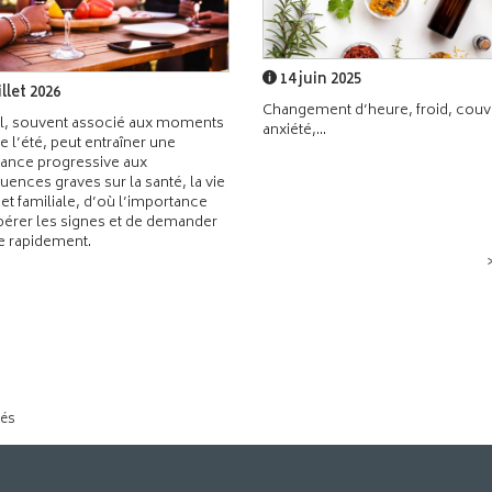
14 juin 2025
illet 2026
Changement d’heure, froid, couvr
l, souvent associé aux moments
anxiété,...
de l’été, peut entraîner une
ance progressive aux
ences graves sur la santé, la vie
 et familiale, d’où l’importance
pérer les signes et de demander
de rapidement.
tés