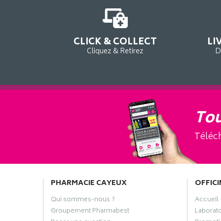
CLICK & COLLECT
LI
Cliquez & Retirez
D
Tou
Téléch
PHARMACIE CAYEUX
OFFICI
Qui sommes-nous ?
Accueil
Groupement Pharmabest
Laborat