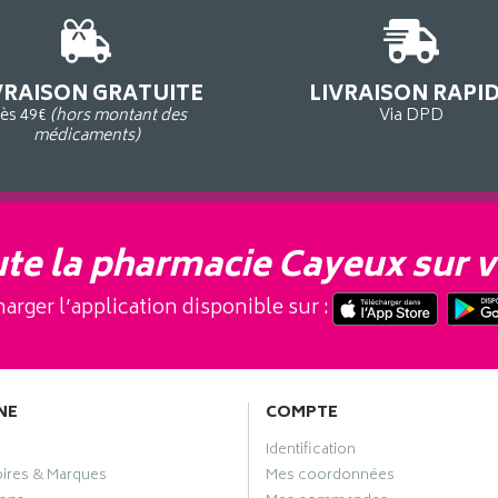
VRAISON GRATUITE
LIVRAISON RAPI
ès 49€
(hors montant des
Via DPD
médicaments)
te la pharmacie Cayeux sur v
arger l’application disponible sur :
NE
COMPTE
Identification
oires & Marques
Mes coordonnées