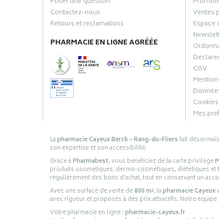
Poser une question
Promoti
Contactez-nous
Ventes 
Retours et réclamations
Espace 
Newslet
PHARMACIE EN LIGNE AGRÉÉE
Ordonn
Déclarer
CGV
Mentions
Données
Cookies
Mes pré
La
pharmacie Cayeux Berck – Rang-du-Fliers
fait désormai
son expertise et son accessibilité.
Grâce à
Pharmabest
, vous bénéficiez de la carte privilège
M
produits cosmétiques, dermo-cosmétiques, diététiques et bi
régulièrement des bons d’achat, tout en conservant un ac
Avec une surface de vente de
800 m²
, la
pharmacie Cayeux
v
avec rigueur et proposés à des prix attractifs. Notre équipe
Votre pharmacie en ligne :
pharmacie-cayeux.fr