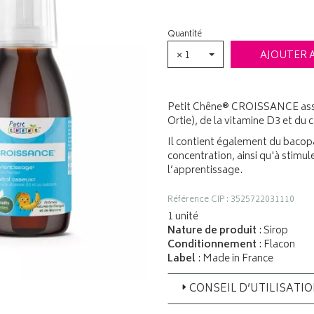
Quantité
× 1
AJOUTER 
Petit Chêne® CROISSANCE assoc
Ortie), de la vitamine D3 et du
Il contient également du bacopa
concentration, ainsi qu'à stimu
l’apprentissage.
Référence CIP : 3525722031110
1 unité
Nature de produit
: Sirop
Conditionnement
: Flacon
Label
: Made in France
CONSEIL D’UTILISATI