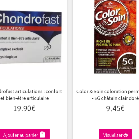
ofast articulations : confort
Color & Soin coloration per
et bien-être articulaire
- 5G châtain clair doré
19
,
90
€
9
,
45
€
Ajouter au panier
Visualiser