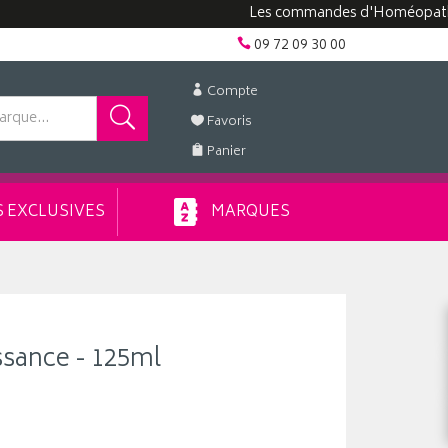
Les commandes d'Homéopathie peuv
09 72 09 30 00
Compte
Favoris
Panier
 EXCLUSIVES
MARQUES
ssance - 125ml