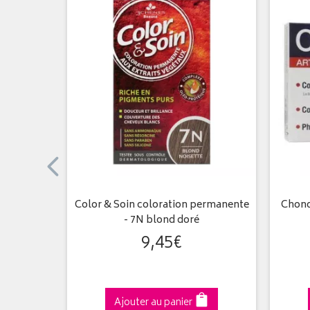
ermanente
Color & Soin coloration permanente
Chondr
ant
- 7N blond doré
9
,
45
€
Ajouter au panier