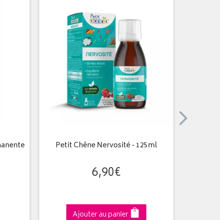
manente
Petit Chêne Nervosité - 125ml
Color & 
- 5GM 
6
,
90
€
Ajouter au panier
A