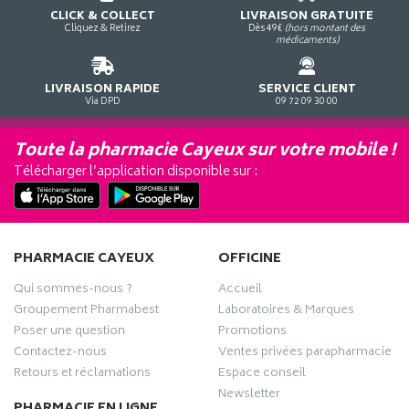
CLICK & COLLECT
LIVRAISON GRATUITE
Cliquez & Retirez
Dès 49€
(hors montant des
médicaments)
LIVRAISON RAPIDE
SERVICE CLIENT
Via DPD
09 72 09 30 00
Toute la pharmacie Cayeux sur votre mobile !
Télécharger l’application disponible sur :
PHARMACIE CAYEUX
OFFICINE
Qui sommes-nous ?
Accueil
Groupement Pharmabest
Laboratoires & Marques
Poser une question
Promotions
Contactez-nous
Ventes privées parapharmacie
Retours et réclamations
Espace conseil
Newsletter
PHARMACIE EN LIGNE