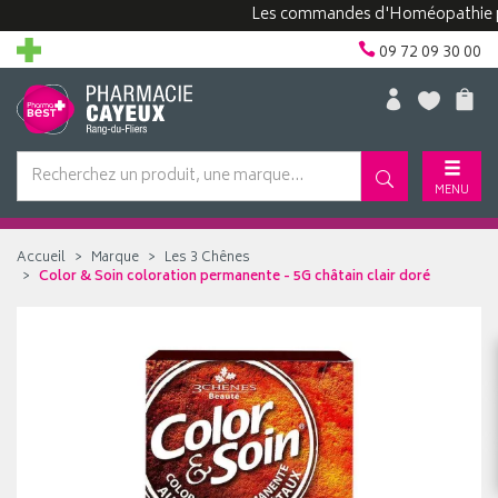
Les commandes d'Homéopathie peuven
09 72 09 30 00
MENU
Accueil
Marque
Les 3 Chênes
Color & Soin coloration permanente - 5G châtain clair doré