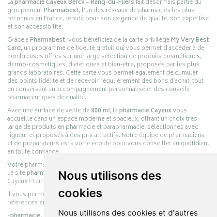
La
pharmacie Cayeux Berck – Rang-du-Fliers
fait désormais partie du
groupement
Pharmabest
, l’un des réseaux de pharmacies les plus
reconnus en France, réputé pour son exigence de qualité, son expertise
et son accessibilité.
Grâce à
Pharmabest
, vous bénéficiez de la carte privilège
My Very Best
Card
, un programme de fidélité gratuit qui vous permet d’accéder à de
nombreuses offres sur une large sélection de produits cosmétiques,
dermo-cosmétiques, diététiques et bien-être, proposés par les plus
grands laboratoires. Cette carte vous permet également de cumuler
des points fidélité et de recevoir régulièrement des bons d’achat, tout
en conservant un accompagnement personnalisé et des conseils
pharmaceutiques de qualité.
Avec une surface de vente de
800 m²
, la
pharmacie Cayeux
vous
accueille dans un espace moderne et spacieux, offrant un choix très
large de produits en pharmacie et parapharmacie, sélectionnés avec
rigueur et proposés à des prix attractifs. Notre équipe de pharmaciens
et de préparateurs est à votre écoute pour vous conseiller au quotidien,
en toute confiance.
Votre pharmacie en ligne :
pharmacie-cayeux.fr
Le site
pharmacie-cayeux.fr
est le prolongement digital de la pharmacie
Nous utilisons des
Cayeux Pharmabest Berck-sur-Mer – Rang-du-Fliers.
cookies
Il vous permet de réaliser vos achats en ligne parmi des milliers de
références en :
Nous utilisons des cookies et d'autres
-pharmacie,