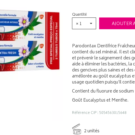
Quantité
× 1
AJOUTER 
Parodontax Dentifrice Fraîcheur 
contient du sel minéral. Il est 
et prévenir le saignement des gen
aide à éliminer les bactéries, l
des gencives plus saines et des 
améliorée au goût eucalyptus e
usage quotidien puisqu'il contien
Contient du fluorure de sodium 
Goût Eucalyptus et Menthe.
Référence CIP : 5054563015648
2 unités
12M