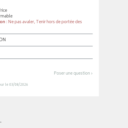
rice
rmable
ion
: Ne pas avaler, Tenir hors de portée des
ION
Poser une question ›
jour le 03/08/2026
.