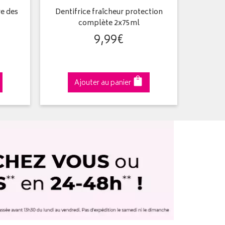
ve des
Dentifrice fraîcheur protection
Dentifr
complète 2x75ml
9
,
99
€
Ajouter au panier
A