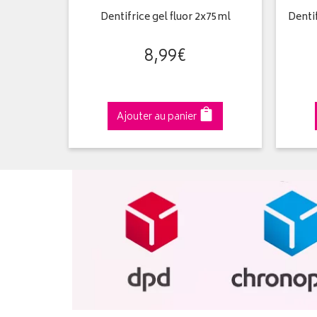
otection
Dentifrice gel fluor 2x75ml
Dentif
8
,
99
€
Ajouter au panier