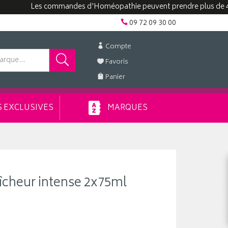
Les commandes d'Homéopathie peuvent prendre plus de 48h.
09 72 09 30 00
Compte
Favoris
Panier
 EXCLUSIVES
MARQUES
raîcheur intense 2x75ml