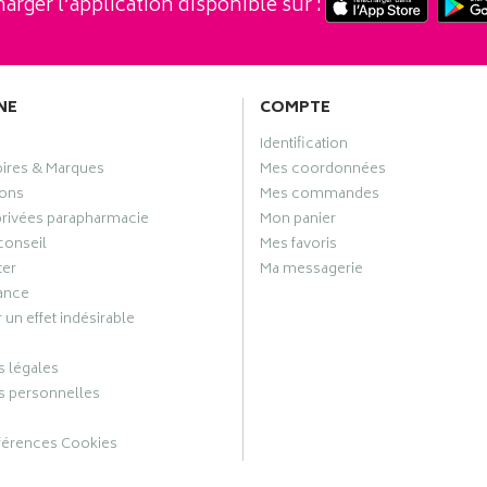
arger l’application disponible sur :
NE
COMPTE
Identification
oires & Marques
Mes coordonnées
ons
Mes commandes
privées parapharmacie
Mon panier
conseil
Mes favoris
ter
Ma messagerie
ance
 un effet indésirable
 légales
 personnelles
férences Cookies