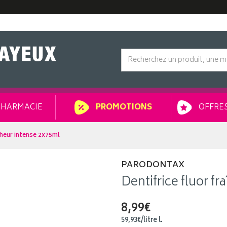
HARMACIE
OFFRES
PROMOTIONS
îcheur intense 2x75ml
PARODONTAX
Dentifrice fluor f
8,99€
59
,
93
€
/
litre
l.