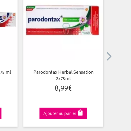
 75 ml
Parodontax Herbal Sensation
Dentifri
2x75ml
8
,
99
€
Ajouter au panier
A