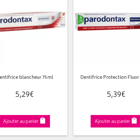
entifrice blancheur 75ml
Dentifrice Protection Fluor
5
,
29
€
5
,
39
€
Ajouter au panier
Ajouter au panier