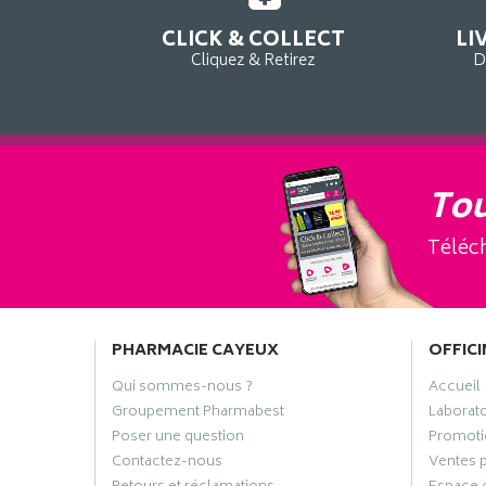
CLICK & COLLECT
LI
Cliquez & Retirez
D
Tou
Téléch
PHARMACIE CAYEUX
OFFICI
Qui sommes-nous ?
Accueil
Groupement Pharmabest
Laborat
Poser une question
Promoti
Contactez-nous
Ventes 