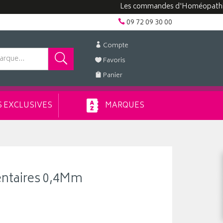
Les commandes d'Homéopathie peuven
09 72 09 30 00
Compte
Favoris
Panier
 EXCLUSIVES
MARQUES
entaires 0,4Mm