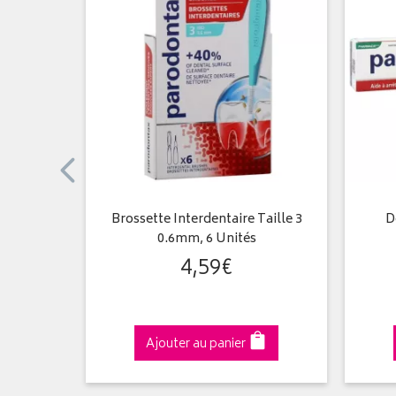
tive des
Brossette Interdentaire Taille 3
D
0.6mm, 6 Unités
4
,
59
€
Ajouter au panier