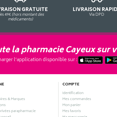
VRAISON GRATUITE
LIVRAISON RAPI
ès 49€
(hors montant des
Via DPD
médicaments)
te la pharmacie Cayeux sur v
arger l’application disponible sur :
NE
COMPTE
Identification
oires & Marques
Mes commandes
ons
Mon panier
privées parapharmacie
Mes favoris