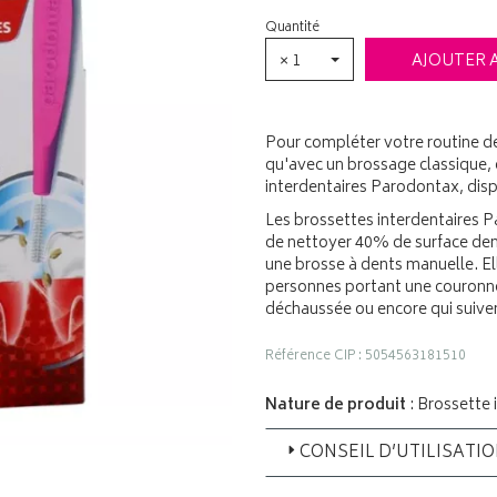
Quantité
× 1
AJOUTER 
Pour compléter votre routine de
qu'avec un brossage classique,
interdentaires Parodontax, dispo
Les brossettes interdentaires 
de nettoyer 40% de surface den
une brosse à dents manuelle. E
personnes portant une couronne
déchaussée ou encore qui suive
Référence CIP : 5054563181510
Nature de produit
: Brossette 
CONSEIL D’UTILISATI