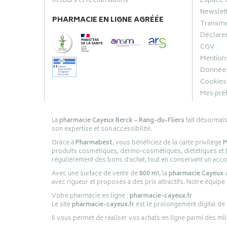
Retours et réclamations
Espace 
Newslet
PHARMACIE EN LIGNE AGRÉÉE
Transme
Déclarer
CGV
Mentions
Données
Cookies
Mes pré
La
pharmacie Cayeux Berck – Rang-du-Fliers
fait désormai
son expertise et son accessibilité.
Grâce à
Pharmabest
, vous bénéficiez de la carte privilège
M
produits cosmétiques, dermo-cosmétiques, diététiques et bi
régulièrement des bons d’achat, tout en conservant un ac
Avec une surface de vente de
800 m²
, la
pharmacie Cayeux
v
avec rigueur et proposés à des prix attractifs. Notre équipe
Votre pharmacie en ligne :
pharmacie-cayeux.fr
Le site
pharmacie-cayeux.fr
est le prolongement digital de
Il vous permet de réaliser vos achats en ligne parmi des mil