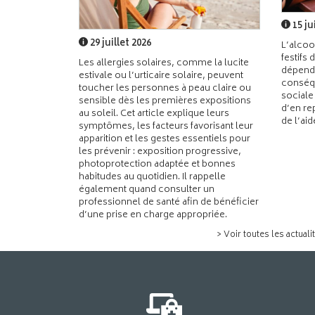
15 ju
29 juillet 2026
L’alcoo
festifs 
Les allergies solaires, comme la lucite
dépend
estivale ou l’urticaire solaire, peuvent
conséqu
toucher les personnes à peau claire ou
sociale
sensible dès les premières expositions
d’en re
au soleil. Cet article explique leurs
de l’ai
symptômes, les facteurs favorisant leur
apparition et les gestes essentiels pour
les prévenir : exposition progressive,
photoprotection adaptée et bonnes
habitudes au quotidien. Il rappelle
également quand consulter un
professionnel de santé afin de bénéficier
d’une prise en charge appropriée.
> Voir toutes les actuali