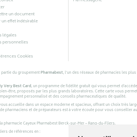
conseil
Ma messagerie
ter
ttre un document
 un effet indésirable
 légales
 personnelles
férences Cookies
s partie du groupement
Pharmabest
, l’un des réseaux de pharmacies les plus
y Very Best Card
, un programme de fidélité gratuit qui vous permet d’accéd
en-être, proposés par les plus grands laboratoires. Cette carte vous permet
compagnement personnalisé et des conseils pharmaceutiques de qualité.
ous accueille dans un espace moderne et spacieux, offrant un choix très lar
 de pharmaciens et de préparateurs est à votre écoute pour vous conseiller au
 la pharmacie Cayeux Pharmabest Berck-sur-Mer – Rang-du-Fliers.
liers de références en :