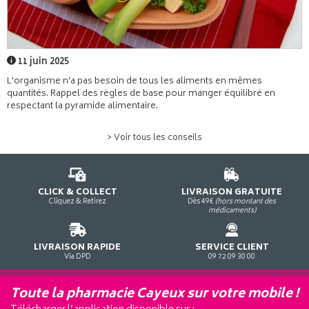
11 juin 2025
L'organisme n'a pas besoin de tous les aliments en mêmes
quantités. Rappel des règles de base pour manger équilibré en
respectant la pyramide alimentaire.
> Voir tous les conseils
CLICK & COLLECT
LIVRAISON GRATUITE
Cliquez & Retirez
Dès 49€
(hors montant des
médicaments)
LIVRAISON RAPIDE
SERVICE CLIENT
Via DPD
09 72 09 30 00
Toute la pharmacie Cayeux sur votre mobile !