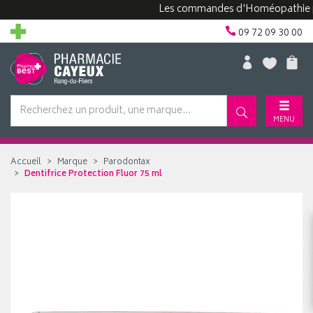
Les commandes d'Homéopathie peuven
09 72 09 30 00
MENU
Accueil
Marque
Parodontax
Dentifrice Protection Fluor 75 ml