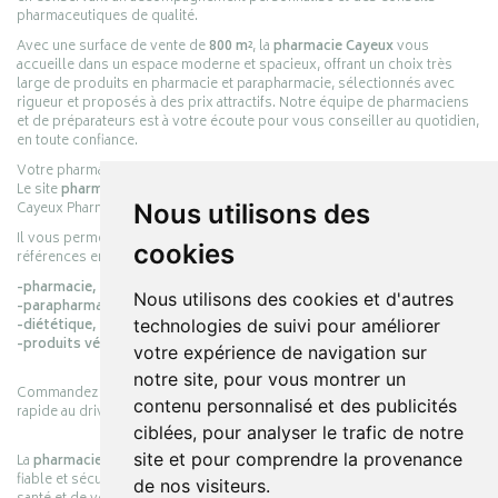
pharmaceutiques de qualité.
Avec une surface de vente de
800 m²
, la
pharmacie Cayeux
vous
accueille dans un espace moderne et spacieux, offrant un choix très
large de produits en pharmacie et parapharmacie, sélectionnés avec
rigueur et proposés à des prix attractifs. Notre équipe de pharmaciens
et de préparateurs est à votre écoute pour vous conseiller au quotidien,
en toute confiance.
Votre pharmacie en ligne :
pharmacie-cayeux.fr
Le site
pharmacie-cayeux.fr
est le prolongement digital de la pharmacie
Cayeux Pharmabest Berck-sur-Mer – Rang-du-Fliers.
Nous utilisons des
Il vous permet de réaliser vos achats en ligne parmi des milliers de
cookies
références en :
-pharmacie,
Nous utilisons des cookies et d'autres
-parapharmacie,
-diététique,
technologies de suivi pour améliorer
-produits vétérinaires.
votre expérience de navigation sur
notre site, pour vous montrer un
Commandez simplement vos produits en ligne et choisissez le retrait
contenu personnalisé et des publicités
rapide au drive ou la livraison à domicile, en toute simplicité.
ciblées, pour analyser le trafic de notre
site et pour comprendre la provenance
La
pharmacie Cayeux
s’engage à vous offrir une expérience pratique,
fiable et sécurisée, en officine comme en ligne, au service de votre
de nos visiteurs.