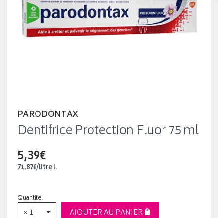
PARODONTAX
Dentifrice Protection Fluor 75 ml
5,39€
71
,
87
€
/
litre
l.
Quantité
× 1
AJOUTER AU PANIER