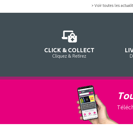
> Voir toutes les actuali
CLICK & COLLECT
LI
Cliquez & Retirez
D
Tou
Téléch