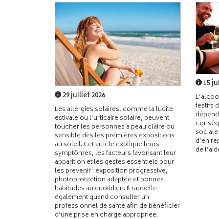
15 ju
29 juillet 2026
L’alcoo
festifs 
Les allergies solaires, comme la lucite
dépend
estivale ou l’urticaire solaire, peuvent
conséqu
toucher les personnes à peau claire ou
sociale
sensible dès les premières expositions
d’en re
au soleil. Cet article explique leurs
de l’ai
symptômes, les facteurs favorisant leur
apparition et les gestes essentiels pour
les prévenir : exposition progressive,
photoprotection adaptée et bonnes
habitudes au quotidien. Il rappelle
également quand consulter un
professionnel de santé afin de bénéficier
d’une prise en charge appropriée.