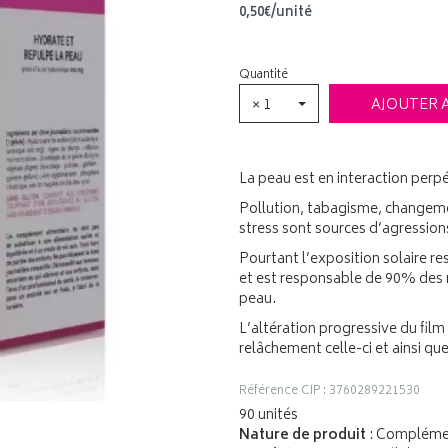
0
,
50
€
/unité
Quantité
× 1
AJOUTER 
La peau est en interaction perp
Pollution, tabagisme, changem
stress sont sources d’agression
Pourtant l’exposition solaire re
et est responsable de 90% des r
peau.
L’altération progressive du film
relâchement celle-ci et ainsi que
Référence CIP : 3760289221530
90 unités
Nature de produit
: Complémen