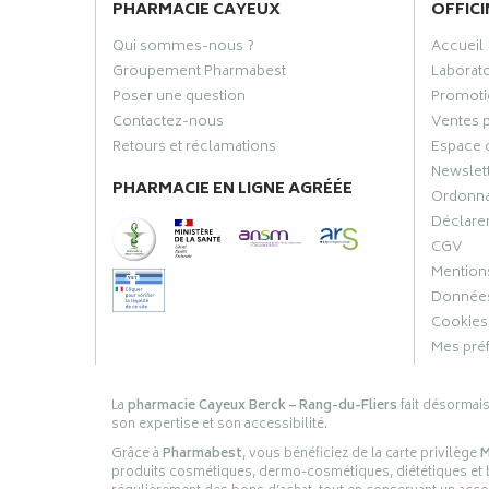
PHARMACIE CAYEUX
OFFICI
Qui sommes-nous ?
Accueil
Groupement Pharmabest
Laborat
Poser une question
Promoti
Contactez-nous
Ventes 
Retours et réclamations
Espace 
Newslet
PHARMACIE EN LIGNE AGRÉÉE
Ordonn
Déclarer
CGV
Mentions
Données
Cookies
Mes pré
La
pharmacie Cayeux Berck – Rang-du-Fliers
fait désormai
son expertise et son accessibilité.
Grâce à
Pharmabest
, vous bénéficiez de la carte privilège
M
produits cosmétiques, dermo-cosmétiques, diététiques et bi