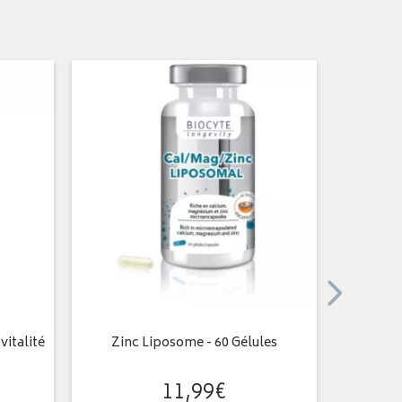
vitalité
Zinc Liposome - 60 Gélules
Multiv
11
,
99
€