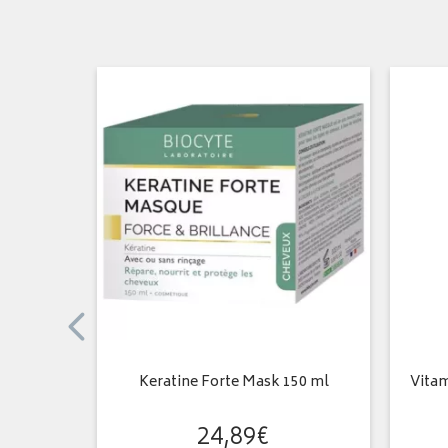
es
Keratine Forte Mask 150 ml
Vitam
24
,
89
€
€