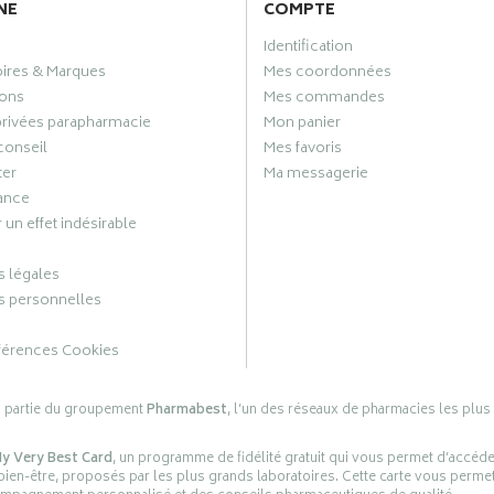
NE
COMPTE
Identification
oires & Marques
Mes coordonnées
ons
Mes commandes
privées parapharmacie
Mon panier
conseil
Mes favoris
ter
Ma messagerie
ance
 un effet indésirable
 légales
 personnelles
férences Cookies
s partie du groupement
Pharmabest
, l’un des réseaux de pharmacies les plus
y Very Best Card
, un programme de fidélité gratuit qui vous permet d’accéd
en-être, proposés par les plus grands laboratoires. Cette carte vous permet