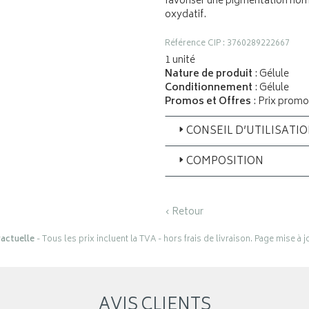
favoriser une pigmentation norma
oxydatif.
Référence CIP : 3760289222667
1 unité
Nature de produit
: Gélule
Conditionnement
: Gélule
Promos et Offres
: Prix promo
CONSEIL D’UTILISATI
COMPOSITION
‹ Retour
actuelle
- Tous les prix incluent la TVA - hors frais de livraison. Page mise à 
AVIS CLIENTS