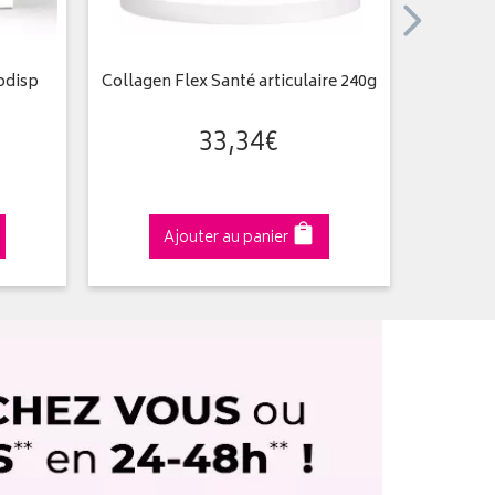
odisp
Collagen Flex Santé articulaire 240g
33
,
34
€
Ajouter au panier
A