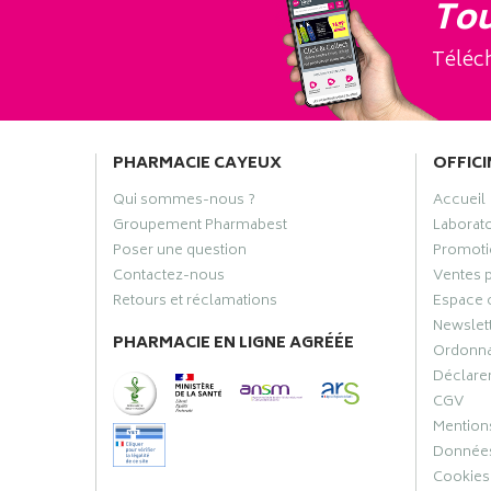
Tou
Téléch
PHARMACIE CAYEUX
OFFICI
Qui sommes-nous ?
Accueil
Groupement Pharmabest
Laborat
Poser une question
Promoti
Contactez-nous
Ventes 
Retours et réclamations
Espace 
Newslet
PHARMACIE EN LIGNE AGRÉÉE
Ordonn
Déclarer
CGV
Mentions
Données
Cookies