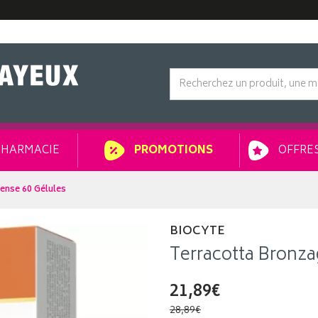
HARMACIE
OFFRES
PROMOTIONS
ense 60 Gélules
BIOCYTE
Terracotta Bronza
21,89€
28,89€