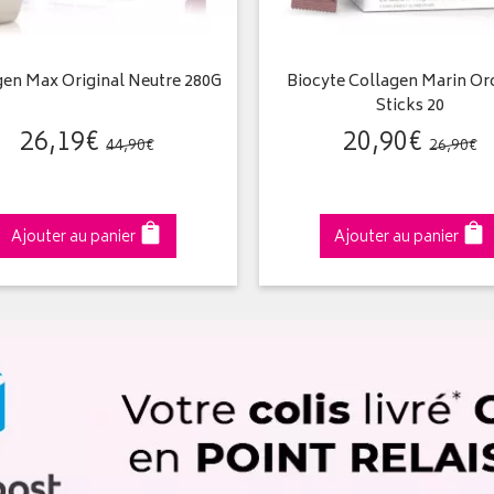
gen Max Original Neutre 280G
Biocyte Collagen Marin Or
Sticks 20
26
,
19
€
20
,
90
€
44
,
90
€
26
,
90
€
Ajouter au panier
Ajouter au panier