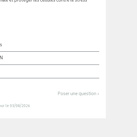
le et protéger les cellules contre le stress
s
ON
Poser une question ›
jour le 03/08/2026