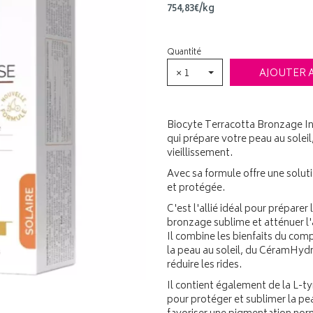
754
,
83
€
/kg
Quantité
× 1
AJOUTER 
Biocyte Terracotta Bronzage In
qui prépare votre peau au soleil,
vieillissement.
Avec sa formule offre une solu
et protégée.
C'est l'allié idéal pour préparer 
bronzage sublime et atténuer l'
Il combine les bienfaits du com
la peau au soleil, du CéramHydr
réduire les rides.
Il contient également de la L-ty
pour protéger et sublimer la pea