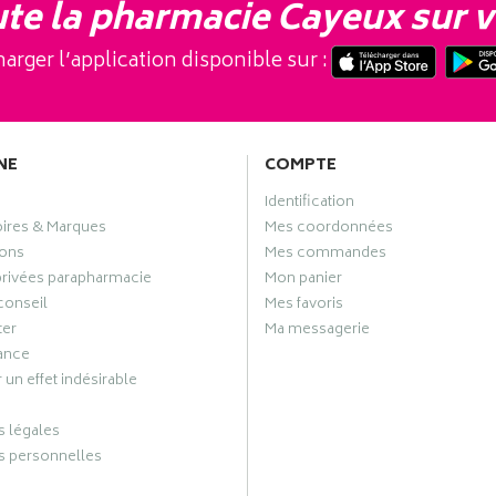
te la pharmacie Cayeux sur v
arger l’application disponible sur :
NE
COMPTE
Identification
oires & Marques
Mes coordonnées
ons
Mes commandes
privées parapharmacie
Mon panier
conseil
Mes favoris
ter
Ma messagerie
ance
 un effet indésirable
 légales
 personnelles