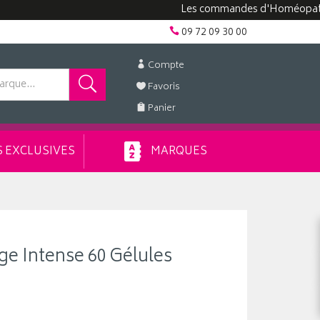
Les commandes d'Homéopathie peuve
09 72 09 30 00
Compte
Favoris
Panier
 EXCLUSIVES
MARQUES
ge Intense 60 Gélules