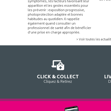
symptômes, les facteurs favorisant leur
apparition et les gestes essentiels pour
les prévenir : exposition progressive,
photoprotection adaptée et bonnes
habitudes au quotidien. Il rappelle
également quand consulter un
professionnel de santé afin de bénéficier
d’une prise en charge appropriée.
> Voir toutes les actuali
CLICK & COLLECT
LI
Cliquez & Retirez
D