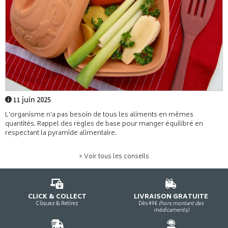
11 juin 2025
L'organisme n'a pas besoin de tous les aliments en mêmes
quantités. Rappel des règles de base pour manger équilibré en
respectant la pyramide alimentaire.
> Voir tous les conseils
CLICK & COLLECT
LIVRAISON GRATUITE
Cliquez & Retirez
Dès 49€
(hors montant des
médicaments)