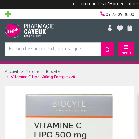
Les commandes d'Homéopathie peuven
09 72 09 30 00
MENU
Accueil
Marque
Biocyte
Vitamine C Lipo 500mg Energie x28