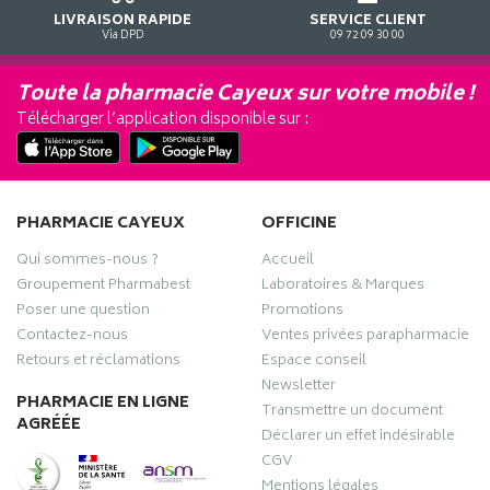
LIVRAISON RAPIDE
SERVICE CLIENT
Via DPD
09 72 09 30 00
Toute la pharmacie Cayeux sur votre mobile !
Télécharger l’application disponible sur :
PHARMACIE CAYEUX
OFFICINE
Qui sommes-nous ?
Accueil
Groupement Pharmabest
Laboratoires & Marques
Poser une question
Promotions
Contactez-nous
Ventes privées parapharmacie
Retours et réclamations
Espace conseil
Newsletter
PHARMACIE EN LIGNE
Transmettre un document
AGRÉÉE
Déclarer un effet indésirable
CGV
Mentions légales