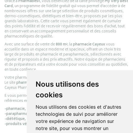
Grâce à
Pharmabest
, vous bénéficiez de la carte privilège
My Very Best
Card
, un programme de fidélité gratuit qui vous permet d’accéder à de
nombreuses offres sur une large sélection de produits cosmétiques,
dermo-cosmétiques, diététiques et bien-être, proposés par les plus
grands laboratoires. Cette carte vous permet également de cumuler
des points fidélité et de recevoir régulièrement des bons d’achat, tout
en conservant un accompagnement personnalisé et des conseils
pharmaceutiques de qualité.
Avec une surface de vente de
800 m²
, la
pharmacie Cayeux
vous
accueille dans un espace moderne et spacieux, offrant un choix très
large de produits en pharmacie et parapharmacie, sélectionnés avec
rigueur et proposés à des prix attractifs. Notre équipe de pharmaciens
et de préparateurs est à votre écoute pour vous conseiller au quotidien,
en toute confiance.
Votre pharmacie en ligne :
pharmacie-cayeux.fr
Le site
pharmacie-cayeux.fr
est le prolongement digital de la pharmacie
Nous utilisons des
Cayeux Pharmabest Berck-sur-Mer – Rang-du-Fliers.
cookies
Il vous permet de réaliser vos achats en ligne parmi des milliers de
références en :
Nous utilisons des cookies et d'autres
-pharmacie,
-parapharmacie,
technologies de suivi pour améliorer
-diététique,
votre expérience de navigation sur
-produits vétérinaires.
notre site, pour vous montrer un