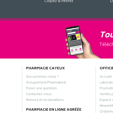
Cliquez & Retirez
D
Tou
Téléch
PHARMACIE CAYEUX
OFFICI
Qui sommes-nous ?
Accueil
Groupement Pharmabest
Laborat
Poser une question
Promoti
Contactez-nous
Ventes 
Retours et réclamations
Espace 
Newslet
PHARMACIE EN LIGNE AGRÉÉE
Ordonn