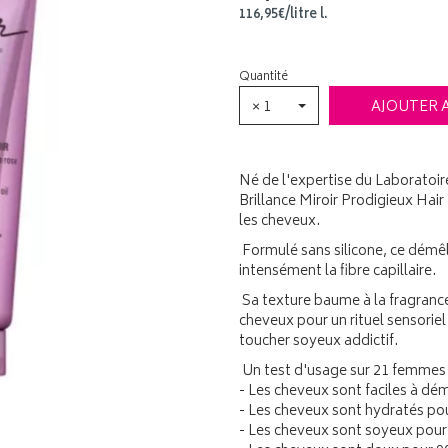
116
,
95
€
/
litre
l.
Quantité
× 1
AJOUTER 
Né de l'expertise du Laboratoir
Brillance Miroir Prodigieux Ha
les cheveux.
Formulé sans silicone, ce démêla
intensément la fibre capillaire.
Sa texture baume à la fragranc
cheveux pour un rituel sensoriel
toucher soyeux addictif.
Un test d'usage sur 21 femmes a
- Les cheveux sont faciles à dém
- Les cheveux sont hydratés pou
- Les cheveux sont soyeux pour 