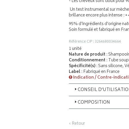
- Les cheveux sont doux pour 90
Un test instrumental sur mèche 
brillance encore plus intense : +
95% d'ingrédients d'origine natu
Soin formulé et fabriqué en Fra
Référence CIP : 3264680034664
1 unité
Nature de produit
: Shampooi
Conditionnement
: Tube soup
Spécificité(s)
: Sans silicone, 
Label
: Fabriqué en France
Indication / Contre-indicat
CONSEIL D’UTILISATI
COMPOSITION
‹ Retour