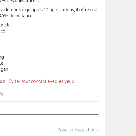
% des utilisatrices.
a démontré qu'après 12 applications, il offre une
 40% de brillance.
relle.
nce.
ng
le
Végan
ion
: Éviter tout contact avec les yeux
ON
Poser une question ›