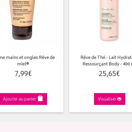
me mains et ongles Rêve de
Rêve de Thé - Lait Hydra
miel®
Ressourçant Body - 400
7
,
99
€
25
,
65
€
Ajouter au panier
Visualiser