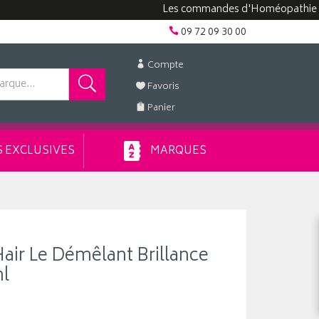
Les commandes d'Homéopathie peuvent 
09 72 09 30 00
Compte
Favoris
Panier
 EXCLUSIVES
MARQUES
air Le Démêlant Brillance
ml