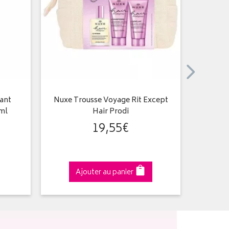
tant
Nuxe Trousse Voyage Rit Except
Hui
 ml
Hair Prodi
19
,
55
€
Ajouter au panier
A