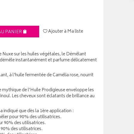
Ajouter à Ma liste
AU PANIER
e Nuxe sur les huiles végétales, le Démêlant
ir démêle instantanément et parfume délicatement
nt, à l'huile fermentée de Camélia rose, nourrit
e mythique de l’Huile Prodigieuse enveloppe les
 inouï. Les cheveux sont éclatants de brillance au
 indiqué que dès la 1ère application :
êler pour 90% des utilisatrices.
r 90% des utilisatrices.
90% des utilisatrices.