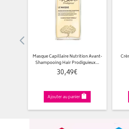
eux SPF30
Masque Capillaire Nutrition Avant-
Crè
Shampooing Hair Prodiguieux…
30
,
49
€
€
Ajouter au panier