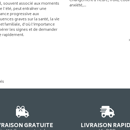
Changement d’heure, froid, couvr
l, souvent associé aux moments
anxiété,...
de l’été, peut entraîner une
ance progressive aux
ences graves sur la santé, la vie
 et familiale, d’où l’importance
pérer les signes et de demander
de rapidement.
tés
VRAISON GRATUITE
LIVRAISON RAPI