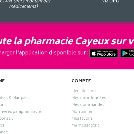
ès 49€
(hors montant des
Via DPD
médicaments)
te la pharmacie Cayeux sur v
arger l’application disponible sur :
NE
COMPTE
Identification
oires & Marques
Mes coordonnées
ons
Mes commandes
privées parapharmacie
Mon panier
conseil
Mes favoris
ter
Ma messagerie
ance