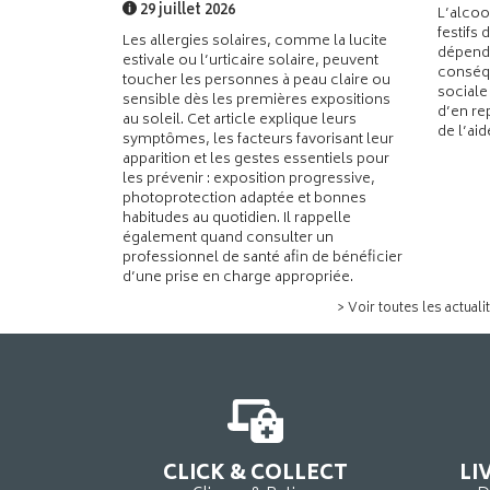
29 juillet 2026
L’alcoo
festifs 
Les allergies solaires, comme la lucite
dépend
estivale ou l’urticaire solaire, peuvent
conséqu
toucher les personnes à peau claire ou
sociale
sensible dès les premières expositions
d’en re
au soleil. Cet article explique leurs
de l’ai
symptômes, les facteurs favorisant leur
apparition et les gestes essentiels pour
les prévenir : exposition progressive,
photoprotection adaptée et bonnes
habitudes au quotidien. Il rappelle
également quand consulter un
professionnel de santé afin de bénéficier
d’une prise en charge appropriée.
> Voir toutes les actuali
CLICK & COLLECT
LI