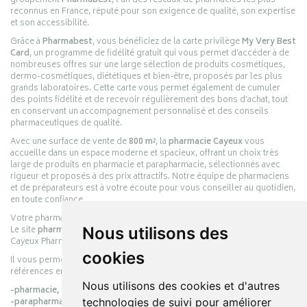
groupement
Pharmabest
, l’un des réseaux de pharmacies les plus
reconnus en France, réputé pour son exigence de qualité, son expertise
et son accessibilité.
Grâce à
Pharmabest
, vous bénéficiez de la carte privilège
My Very Best
Card
, un programme de fidélité gratuit qui vous permet d’accéder à de
nombreuses offres sur une large sélection de produits cosmétiques,
dermo-cosmétiques, diététiques et bien-être, proposés par les plus
grands laboratoires. Cette carte vous permet également de cumuler
des points fidélité et de recevoir régulièrement des bons d’achat, tout
en conservant un accompagnement personnalisé et des conseils
pharmaceutiques de qualité.
Avec une surface de vente de
800 m²
, la
pharmacie Cayeux
vous
accueille dans un espace moderne et spacieux, offrant un choix très
large de produits en pharmacie et parapharmacie, sélectionnés avec
rigueur et proposés à des prix attractifs. Notre équipe de pharmaciens
et de préparateurs est à votre écoute pour vous conseiller au quotidien,
en toute confiance.
Votre pharmacie en ligne :
pharmacie-cayeux.fr
Le site
pharmacie-cayeux.fr
est le prolongement digital de la pharmacie
Nous utilisons des
Cayeux Pharmabest Berck-sur-Mer – Rang-du-Fliers.
cookies
Il vous permet de réaliser vos achats en ligne parmi des milliers de
références en :
Nous utilisons des cookies et d'autres
-pharmacie,
-parapharmacie,
technologies de suivi pour améliorer