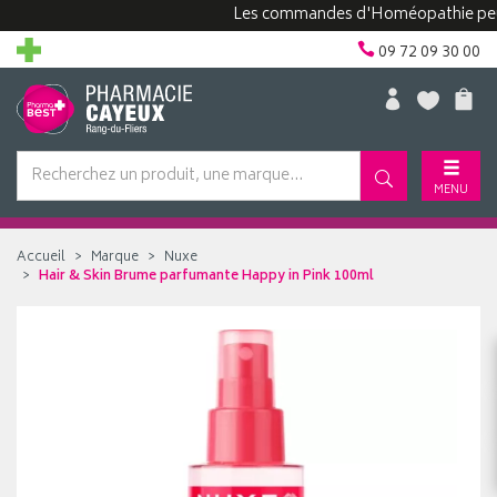
Les commandes d'Homéopathie peuvent 
09 72 09 30 00
MENU
Accueil
Marque
Nuxe
Hair & Skin Brume parfumante Happy in Pink 100ml