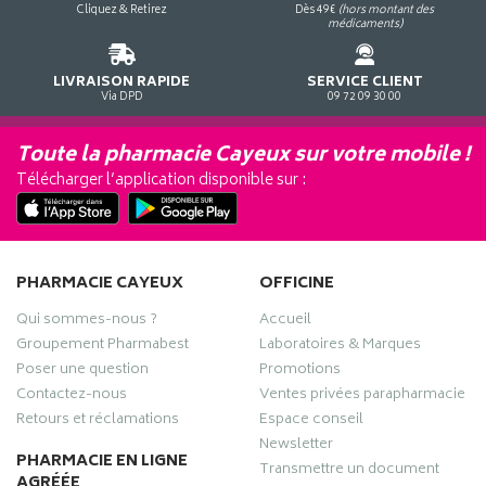
Cliquez & Retirez
Dès 49€
(hors montant des
médicaments)
LIVRAISON RAPIDE
SERVICE CLIENT
Via DPD
09 72 09 30 00
Toute la pharmacie Cayeux sur votre mobile !
Télécharger l’application disponible sur :
PHARMACIE CAYEUX
OFFICINE
Qui sommes-nous ?
Accueil
Groupement Pharmabest
Laboratoires & Marques
Poser une question
Promotions
Contactez-nous
Ventes privées parapharmacie
Retours et réclamations
Espace conseil
Newsletter
PHARMACIE EN LIGNE
Transmettre un document
AGRÉÉE