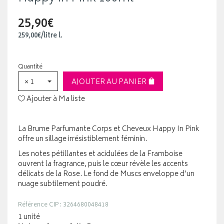
25,90€
259
,
00
€
/
litre
l.
Quantité
× 1
AJOUTER AU PANIER
Ajouter à Ma liste
La Brume Parfumante Corps et Cheveux Happy In Pink
offre un sillage irrésistiblement féminin.
Les notes pétillantes et acidulées de la Framboise
ouvrent la fragrance, puis le cœur révèle les accents
délicats de la Rose. Le fond de Muscs enveloppe d’un
nuage subtilement poudré.
Référence CIP : 3264680048418
1 unité