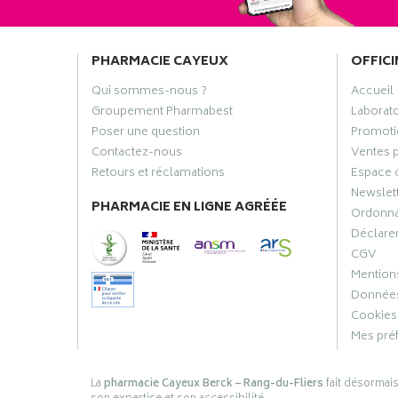
PHARMACIE CAYEUX
OFFICI
Qui sommes-nous ?
Accueil
Groupement Pharmabest
Laborat
Poser une question
Promoti
Contactez-nous
Ventes 
Retours et réclamations
Espace 
Newslet
PHARMACIE EN LIGNE AGRÉÉE
Ordonn
Déclarer
CGV
Mentions
Données
Cookies
Mes pré
La
pharmacie Cayeux Berck – Rang-du-Fliers
fait désormai