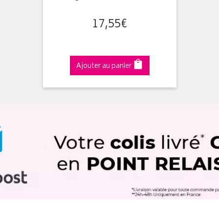
17
,
55
€
Ajouter au panier