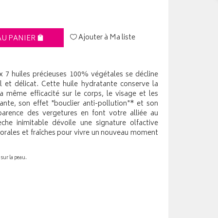
Ajouter à Ma liste
AU PANIER
 7 huiles précieuses 100% végétales se décline
 et délicat. Cette huile hydratante conserve la
 même efficacité sur le corps, le visage et les
nte, son effet "bouclier anti-pollution"* et son
pparence des vergetures en font votre alliée au
èche inimitable dévoile une signature olfactive
lorales et fraîches pour vivre un nouveau moment
sur la peau.