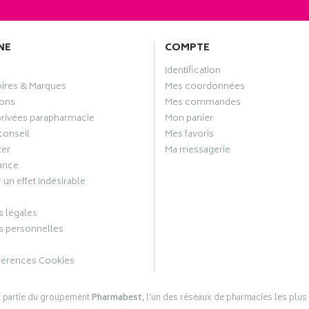
NE
COMPTE
Identification
oires & Marques
Mes coordonnées
ons
Mes commandes
privées parapharmacie
Mon panier
conseil
Mes favoris
ter
Ma messagerie
ance
 un effet indésirable
 légales
 personnelles
férences Cookies
s partie du groupement
Pharmabest
, l’un des réseaux de pharmacies les plus