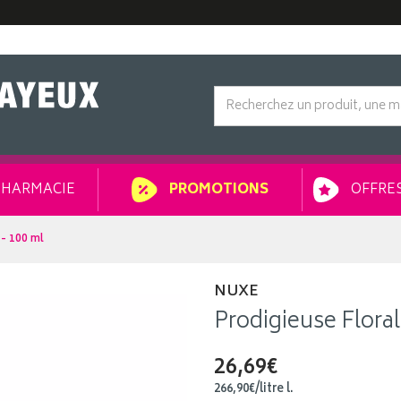
HARMACIE
OFFRES
PROMOTIONS
 - 100 ml
NUXE
Prodigieuse Floral
26,69€
266
,
90
€
/
litre
l.