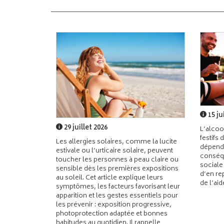
15 ju
29 juillet 2026
L’alcoo
festifs 
Les allergies solaires, comme la lucite
dépend
estivale ou l’urticaire solaire, peuvent
conséqu
toucher les personnes à peau claire ou
sociale
sensible dès les premières expositions
d’en re
au soleil. Cet article explique leurs
de l’ai
symptômes, les facteurs favorisant leur
apparition et les gestes essentiels pour
les prévenir : exposition progressive,
photoprotection adaptée et bonnes
habitudes au quotidien. Il rappelle