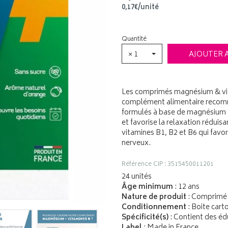
0
,
17
€
/unité
Quantité
× 1
AJOUTER 
Les comprimés magnésium & vit
complément alimentaire recomma
formulés à base de magnésium q
et favorise la relaxation rédui
vitamines B1, B2 et B6 qui fav
nerveux.
Référence CIP : 3515450011201
24 unités
Âge minimum
: 12 ans
Nature de produit
: Comprimé 
Conditionnement
: Boite cart
Spécificité(s)
: Contient des éd
Label
: Made in France