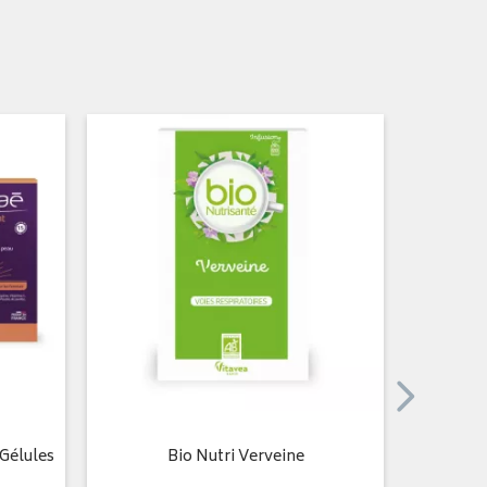
Gélules
Bio Nutri Verveine
Bio nu