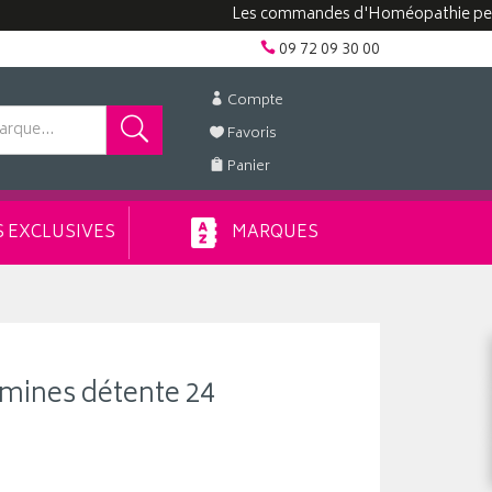
Les commandes d'Homéopathie peuvent pr
09 72 09 30 00
Compte
Favoris
Panier
 EXCLUSIVES
MARQUES
mines détente 24