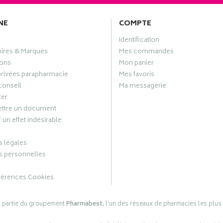
NE
COMPTE
Identification
oires & Marques
Mes commandes
ons
Mon panier
privées parapharmacie
Mes favoris
conseil
Ma messagerie
ter
ttre un document
 un effet indésirable
 légales
 personnelles
férences Cookies
s partie du groupement
Pharmabest
, l’un des réseaux de pharmacies les plus