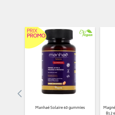
PRIX
PROMO
hets
Manhaé Solaire 60 gummies
Magnés
B12 