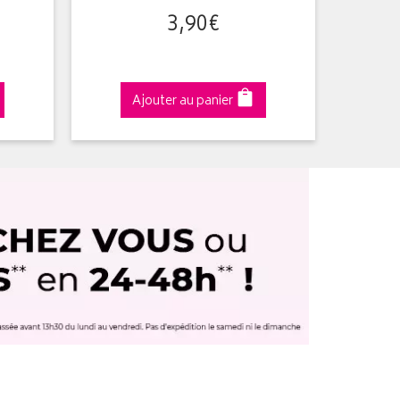
3
,
90
€
Ajouter au panier
A