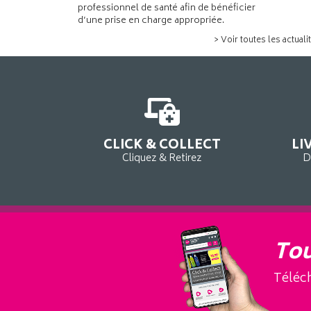
professionnel de santé afin de bénéficier
d’une prise en charge appropriée.
> Voir toutes les actuali
CLICK & COLLECT
LI
Cliquez & Retirez
D
Tou
Téléch