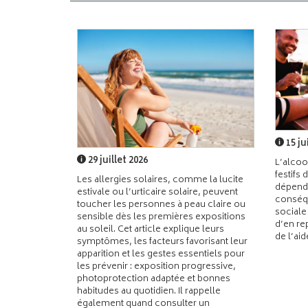
15 ju
29 juillet 2026
L’alcoo
festifs 
Les allergies solaires, comme la lucite
dépend
estivale ou l’urticaire solaire, peuvent
conséqu
toucher les personnes à peau claire ou
sociale
sensible dès les premières expositions
d’en re
au soleil. Cet article explique leurs
de l’ai
symptômes, les facteurs favorisant leur
apparition et les gestes essentiels pour
les prévenir : exposition progressive,
photoprotection adaptée et bonnes
habitudes au quotidien. Il rappelle
également quand consulter un