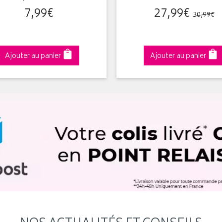
7
,
99
€
27
,
99
€
30
,
99
€
Ajouter au panier
Ajouter au panier