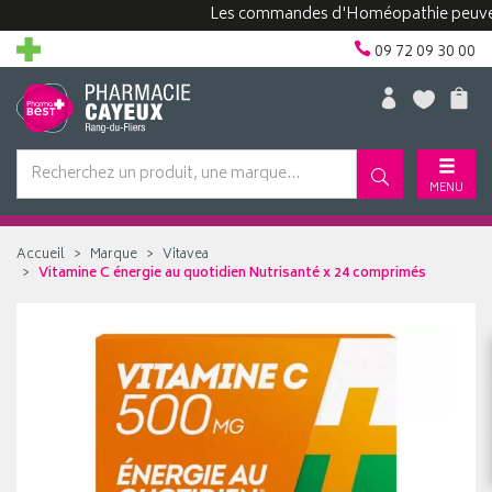
Les commandes d'Homéopathie peuvent pre
09 72 09 30 00
MENU
Accueil
Marque
Vitavea
Vitamine C énergie au quotidien Nutrisanté x 24 comprimés