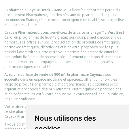
La
pharmacie Cayeux Berck – Rang-du-Fliers
fait désormais partie du
groupement
Pharmabest
, l’un des réseaux de pharmacies les plus
reconnus en France, réputé pour son exigence de qualité, son expertise
et son accessibilité.
Grâce à
Pharmabest
, vous bénéficiez de la carte privilège
My Very Best
Card
, un programme de fidélité gratuit qui vous permet d’accéder à de
nombreuses offres sur une large sélection de produits cosmétiques,
dermo-cosmétiques, diététiques et bien-être, proposés par les plus
grands laboratoires. Cette carte vous permet également de cumuler
des points fidélité et de recevoir régulièrement des bons d’achat, tout
en conservant un accompagnement personnalisé et des conseils
pharmaceutiques de qualité.
Avec une surface de vente de
800 m²
, la
pharmacie Cayeux
vous
accueille dans un espace moderne et spacieux, offrant un choix très
large de produits en pharmacie et parapharmacie, sélectionnés avec
rigueur et proposés à des prix attractifs. Notre équipe de pharmaciens
et de préparateurs est à votre écoute pour vous conseiller au quotidien,
en toute confiance.
Votre pharmacie en ligne :
pharmacie-cayeux.fr
Le site
pharmacie-cayeux.fr
est le prolongement digital de la pharmacie
Cayeux Pharmabest Berck-sur-Mer – Rang-du-Fliers.
Nous utilisons des
Il vous permet de réaliser vos achats en ligne parmi des milliers de
cookies