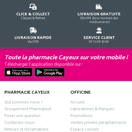
CLICK & COLLECT
LIVRAISON GRATUITE
Cliquez & Retirez
Dès 49€
(hors montant des
médicaments)
LIVRAISON RAPIDE
SERVICE CLIENT
Via DPD
09 72 09 30 00
Toute la pharmacie Cayeux sur votre mobile !
Télécharger l’application disponible sur :
PHARMACIE CAYEUX
OFFICINE
Qui sommes-nous ?
Accueil
Groupement Pharmabest
Laboratoires & Marques
Poser une question
Promotions
Contactez-nous
Ventes privées parapharmacie
Retours et réclamations
Espace conseil