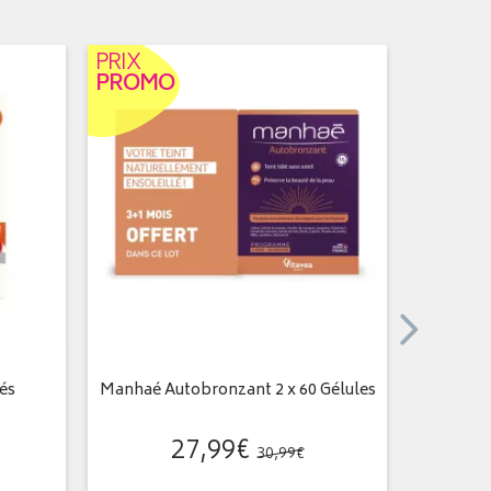
PRIX
PROMO
és
Manhaé Autobronzant 2 x 60 Gélules
Forc
re
27
,
99
€
30
,
99
€