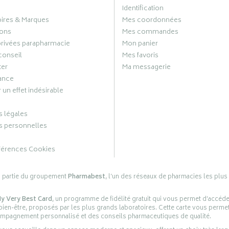
Identification
oires & Marques
Mes coordonnées
ons
Mes commandes
privées parapharmacie
Mon panier
conseil
Mes favoris
ter
Ma messagerie
ance
 un effet indésirable
 légales
 personnelles
férences Cookies
s partie du groupement
Pharmabest
, l’un des réseaux de pharmacies les plus
y Very Best Card
, un programme de fidélité gratuit qui vous permet d’accéd
en-être, proposés par les plus grands laboratoires. Cette carte vous permet
compagnement personnalisé et des conseils pharmaceutiques de qualité.