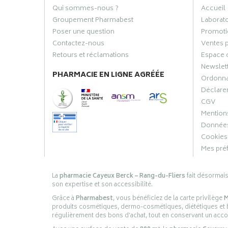
Qui sommes-nous ?
Accueil
Groupement Pharmabest
Laborat
Poser une question
Promoti
Contactez-nous
Ventes 
Retours et réclamations
Espace 
Newslet
PHARMACIE EN LIGNE AGRÉÉE
Ordonn
Déclarer
CGV
Mentions
Données
Cookies
Mes pré
La
pharmacie Cayeux Berck – Rang-du-Fliers
fait désormai
son expertise et son accessibilité.
Grâce à
Pharmabest
, vous bénéficiez de la carte privilège
M
produits cosmétiques, dermo-cosmétiques, diététiques et bi
régulièrement des bons d’achat, tout en conservant un ac