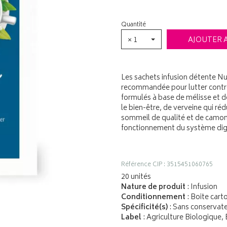
Quantité
× 1
AJOUTER 
Les sachets infusion détente Nu
recommandée pour lutter contre 
formulés à base de mélisse et de
le bien-être, de verveine qui r
sommeil de qualité et de camomi
fonctionnement du système dige
Référence CIP : 3515451060765
20 unités
Nature de produit
: Infusion
Conditionnement
: Boite cart
Spécificité(s)
: Sans conservat
Label
: Agriculture Biologique,