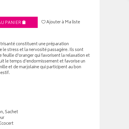
Ajouter à Ma liste
AU PANIER
trisanté constituent une préparation
le stress et la nervosité passagère. Ils sont
 feuille d'oranger qui favorisent la relaxation et
éduit le temps d'endormissement et favorise un
lle et de marjolaine qui participent au bon
stif.
on, Sachet
eur
 Ecocert