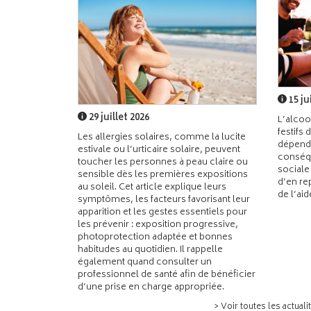
15 ju
29 juillet 2026
L’alcoo
festifs 
Les allergies solaires, comme la lucite
dépend
estivale ou l’urticaire solaire, peuvent
conséqu
toucher les personnes à peau claire ou
sociale
sensible dès les premières expositions
d’en re
au soleil. Cet article explique leurs
de l’ai
symptômes, les facteurs favorisant leur
apparition et les gestes essentiels pour
les prévenir : exposition progressive,
photoprotection adaptée et bonnes
habitudes au quotidien. Il rappelle
également quand consulter un
professionnel de santé afin de bénéficier
d’une prise en charge appropriée.
> Voir toutes les actuali