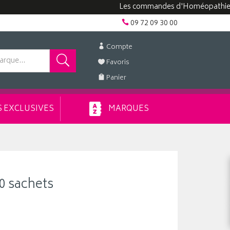
Les commandes d'Homéopathie peuvent
09 72 09 30 00
Compte
Favoris
Panier
 EXCLUSIVES
MARQUES
0 sachets