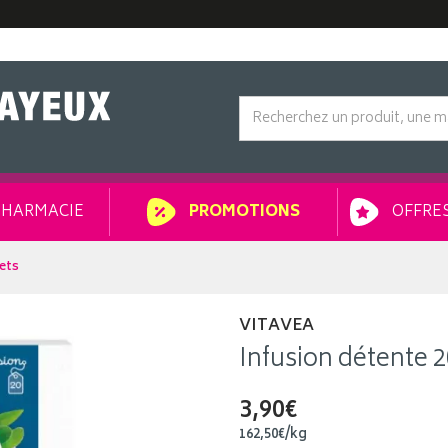
HARMACIE
OFFRES
PROMOTIONS
hets
VITAVEA
Infusion détente 2
3,90€
162
,
50
€
/kg