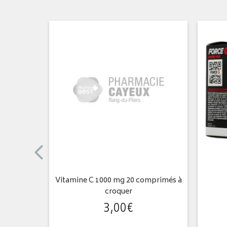
tox 20
Vitamine C 1000 mg 20 comprimés à
croquer
3
,
00
€