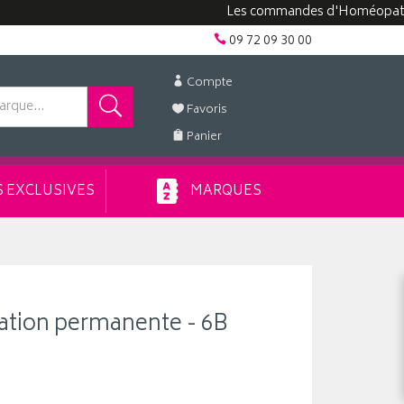
Les commandes d'Homéopathie peuve
09 72 09 30 00
Compte
Favoris
Panier
 EXCLUSIVES
MARQUES
ration permanente - 6B