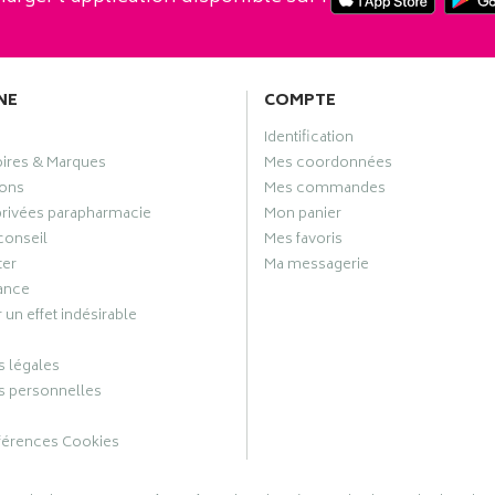
NE
COMPTE
Identification
oires & Marques
Mes coordonnées
ons
Mes commandes
privées parapharmacie
Mon panier
conseil
Mes favoris
ter
Ma messagerie
ance
 un effet indésirable
 légales
 personnelles
férences Cookies