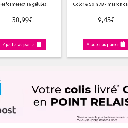
Performerect 16 gélules
Color & Soin 7B - marron c
30
,
99
€
9
,
45
€
Ajouter au panier
Ajouter au panier