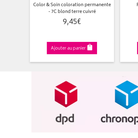
in Doré
Color & Soin coloration permanente
- 7C blond terre cuivré
9
,
45
€
Ajouter au panier