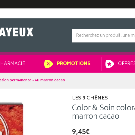
HARMACIE
OFFRES
PROMOTIONS
ration permanente - 6B marron cacao
LES 3 CHÊNES
Color & Soin colo
marron cacao
9,45€