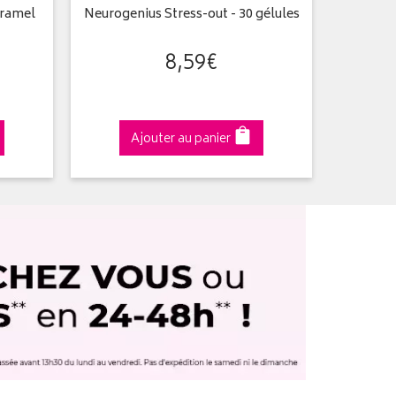
aramel
Neurogenius Stress-out - 30 gélules
My
8
,
59
€
Ajouter au panier
A