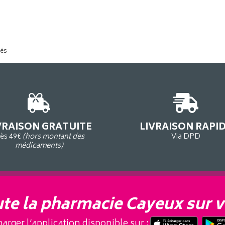
tés
VRAISON GRATUITE
LIVRAISON RAPI
ès 49€
(hors montant des
Via DPD
médicaments)
te la pharmacie Cayeux sur v
arger l’application disponible sur :