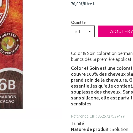
70
,
00
€
/
litre
l.
Quantité
× 1
AJOUTER 
Color & Soin coloration perman
blancs dès la première applicat
Color et Soin est une color
couvre 100% des cheveux blan
prend soin de la chevelure. G
essentielles qu'elle contient,
souplesse des cheveux. Sans
sans silicone, elle est parfa
sensibles.
Référence CIP : 3525727539499
1 unité
Nature de produit
: Solution