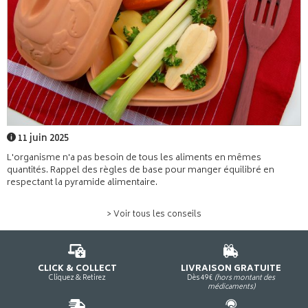
11 juin 2025
L'organisme n'a pas besoin de tous les aliments en mêmes
quantités. Rappel des règles de base pour manger équilibré en
respectant la pyramide alimentaire.
> Voir tous les conseils
CLICK & COLLECT
LIVRAISON GRATUITE
Cliquez & Retirez
Dès 49€
(hors montant des
médicaments)