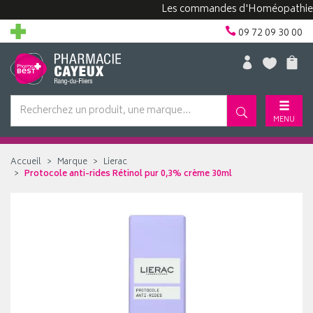
Les commandes d'Homéopathie peuve
09 72 09 30 00
MENU
Accueil
Marque
Lierac
Protocole anti-rides Rétinol pur 0,3% crème 30ml