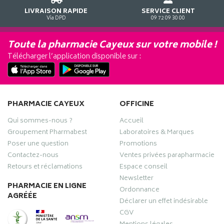
LIVRAISON RAPIDE
SERVICE CLIENT
Via DPD
09 72 09 30 00
Toute la pharmacie Cayeux sur votre mobile !
Télécharger l’application disponible sur :
PHARMACIE CAYEUX
OFFICINE
Qui sommes-nous ?
Accueil
Groupement Pharmabest
Laboratoires & Marques
Poser une question
Promotions
Contactez-nous
Ventes privées parapharmacie
Retours et réclamations
Espace conseil
Newsletter
PHARMACIE EN LIGNE
Ordonnance
AGRÉÉE
Déclarer un effet indésirable
CGV