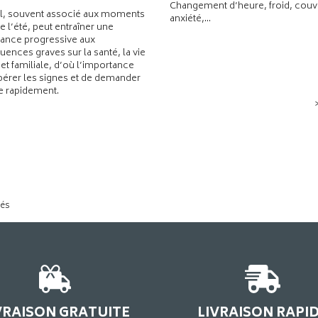
Changement d’heure, froid, couvr
l, souvent associé aux moments
anxiété,...
de l’été, peut entraîner une
ance progressive aux
ences graves sur la santé, la vie
 et familiale, d’où l’importance
pérer les signes et de demander
de rapidement.
tés
VRAISON GRATUITE
LIVRAISON RAPI