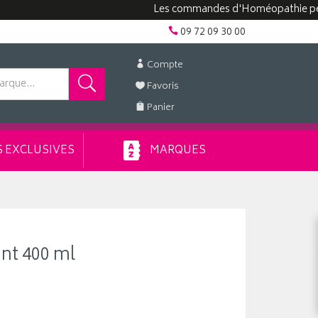
Les commandes d'Homéopathie peuvent pr
09 72 09 30 00
Compte
Favoris
Panier
 EXCLUSIVES
MARQUES
ant 400 ml