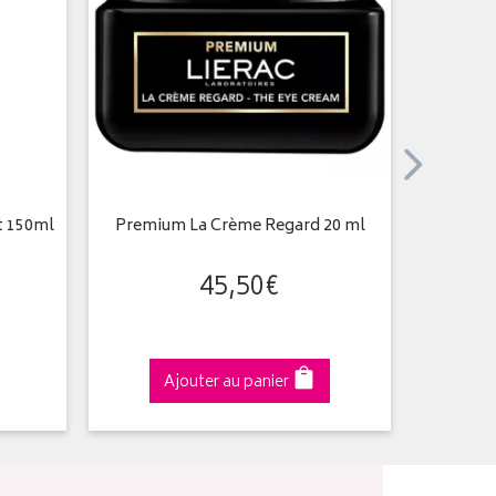
t 150ml
Premium La Crème Regard 20 ml
Lierac L
45
,
50
€
Ajouter au panier
A