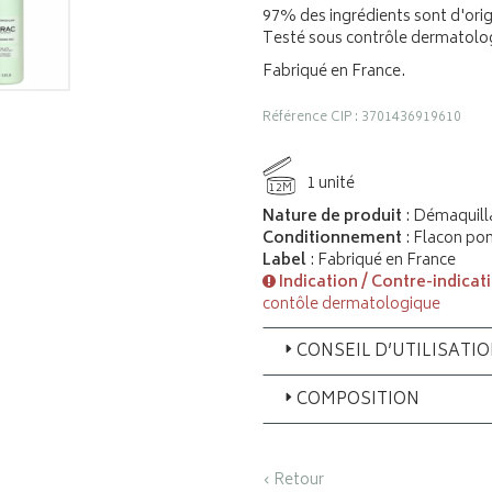
97% des ingrédients sont d'orig
Testé sous contrôle dermatolo
Fabriqué en France.
Référence CIP : 3701436919610
1 unité
12M
Nature de produit
: Démaquilla
Conditionnement
: Flacon p
Label
: Fabriqué en France
Indication / Contre-indicat
contôle dermatologique
CONSEIL D’UTILISATI
COMPOSITION
‹ Retour