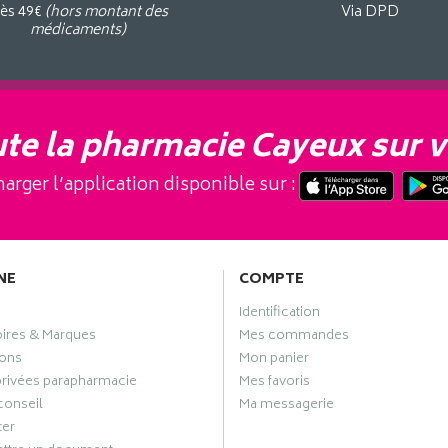
ès 49€
(hors montant des
Via DPD
médicaments)
te la pharmacie Cayeux sur v
arger l’application disponible sur :
NE
COMPTE
Identification
oires & Marques
Mes commandes
ons
Mon panier
privées parapharmacie
Mes favoris
conseil
Ma messagerie
ter