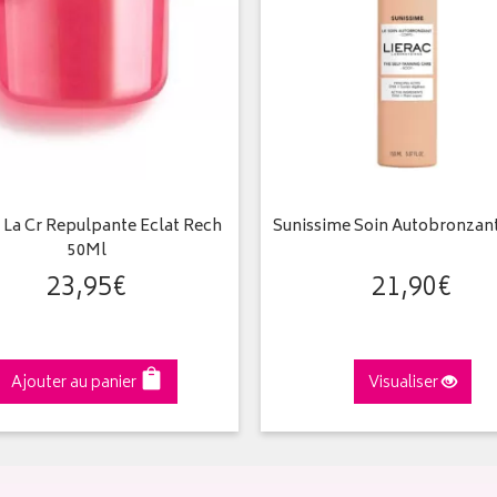
c La Cr Repulpante Eclat Rech
Sunissime Soin Autobronzan
50Ml
23
,
95
€
21
,
90
€
Ajouter au panier
Visualiser