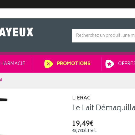
HARMACIE
OFFRES
PROMOTIONS
ml
LIERAC
Le Lait Démaquill
19,49€
48
,
73
€
/
litre
l.