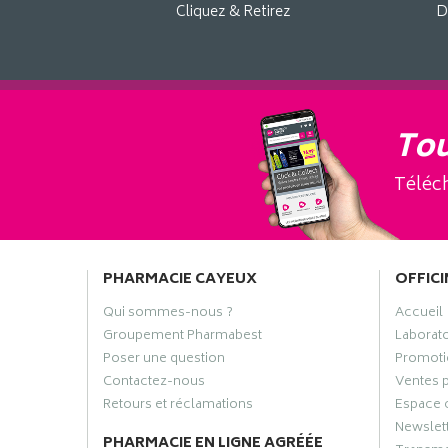
Cliquez & Retirez
D
Tou
Téléch
PHARMACIE CAYEUX
OFFICI
Qui sommes-nous ?
Accueil
Groupement Pharmabest
Laborat
Poser une question
Promoti
Contactez-nous
Ventes 
Retours et réclamations
Espace 
Newslet
PHARMACIE EN LIGNE AGRÉÉE