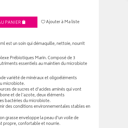
Ajouter à Ma liste
AU PANIER
ml est un soin qui démaquille, nettoie, nourrit
plexe Prébiotiques Marin. Composé de 3
s nutriments essentiels au maintien du microbiote
nde variété de minéraux et oligoéléments
du microbiote.
ources de sucres et d'acides aminés qui vont
bone et de l'azote, deux éléments
des bactéries du microbiote.
nir des conditions environnementales stables en
non grasse enveloppe la peau d'un voile de
t propre, confortable et nourrie.