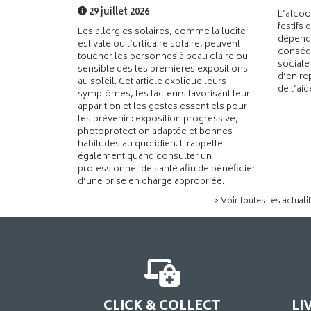
29 juillet 2026
L’alcoo
festifs 
Les allergies solaires, comme la lucite
dépend
estivale ou l’urticaire solaire, peuvent
conséqu
toucher les personnes à peau claire ou
sociale
sensible dès les premières expositions
d’en re
au soleil. Cet article explique leurs
de l’ai
symptômes, les facteurs favorisant leur
apparition et les gestes essentiels pour
les prévenir : exposition progressive,
photoprotection adaptée et bonnes
habitudes au quotidien. Il rappelle
également quand consulter un
professionnel de santé afin de bénéficier
d’une prise en charge appropriée.
> Voir toutes les actuali
CLICK & COLLECT
LI