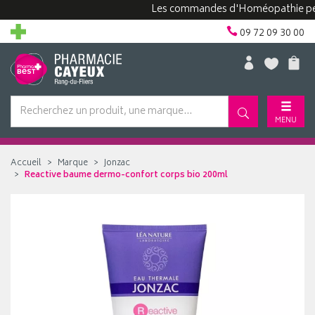
Les commandes d'Homéopathie peuvent 
09 72 09 30 00
MENU
Accueil
Marque
Jonzac
Reactive baume dermo-confort corps bio 200ml