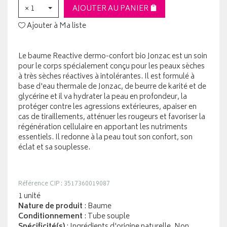
× 1
AJOUTER AU PANIER
Ajouter à Ma liste
Le baume Reactive dermo-confort bio Jonzac est un soin
pour le corps spécialement conçu pour les peaux sèches
à très sèches réactives à intolérantes. Il est formulé à
base d'eau thermale de Jonzac, de beurre de karité et de
glycérine et il va hydrater la peau en profondeur, la
protéger contre les agressions extérieures, apaiser en
cas de tiraillements, atténuer les rougeurs et favoriser la
régénération cellulaire en apportant les nutriments
essentiels. Il redonne à la peau tout son confort, son
éclat et sa souplesse.
Référence CIP : 3517360019087
1 unité
Nature de produit
: Baume
Conditionnement
: Tube souple
Spécificité(s)
: Ingrédients d'origine naturelle, Non