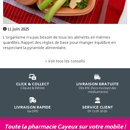
11 juin 2025
L'organisme n'a pas besoin de tous les aliments en mêmes
quantités. Rappel des règles de base pour manger équilibré en
respectant la pyramide alimentaire.
> Voir tous les conseils
CLICK & COLLECT
LIVRAISON GRATUITE
Cliquez & Retirez
Dès 49€
(hors montant des
médicaments)
LIVRAISON RAPIDE
SERVICE CLIENT
Via DPD
09 72 09 30 00
Toute la pharmacie Cayeux sur votre mobile !