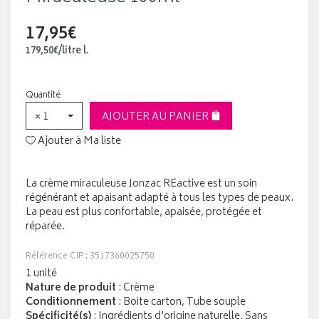
17,95€
179
,
50
€
/
litre
l.
Quantité
× 1
AJOUTER AU PANIER
Ajouter à Ma liste
La crème miraculeuse Jonzac REactive est un soin
régénérant et apaisant adapté à tous les types de peaux.
La peau est plus confortable, apaisée, protégée et
réparée.
Référence CIP : 3517360025750
1 unité
Nature de produit
: Crème
Conditionnement
: Boite carton, Tube souple
Spécificité(s)
: Ingrédients d'origine naturelle, Sans