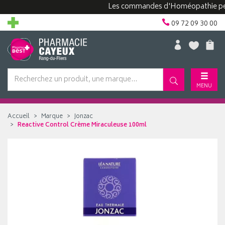
Les commandes d'Homéopathie peuvent 
09 72 09 30 00
MENU
Accueil
Marque
Jonzac
Reactive Control Crème Miraculeuse 100ml