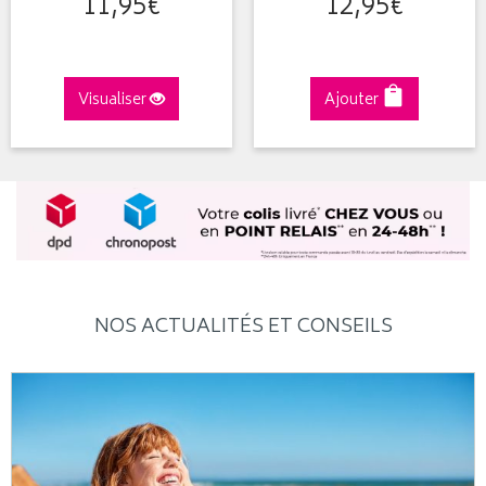
11
,
95
€
12
,
95
€
Visualiser
Ajouter
NOS ACTUALITÉS ET CONSEILS