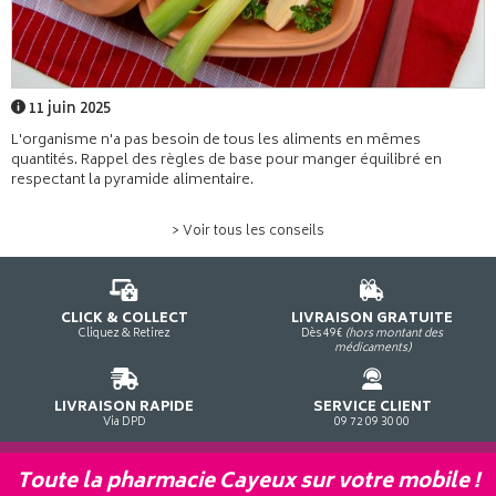
11 juin 2025
L'organisme n'a pas besoin de tous les aliments en mêmes
quantités. Rappel des règles de base pour manger équilibré en
respectant la pyramide alimentaire.
> Voir tous les conseils
CLICK & COLLECT
LIVRAISON GRATUITE
Cliquez & Retirez
Dès 49€
(hors montant des
médicaments)
LIVRAISON RAPIDE
SERVICE CLIENT
Via DPD
09 72 09 30 00
Toute la pharmacie Cayeux sur votre mobile !