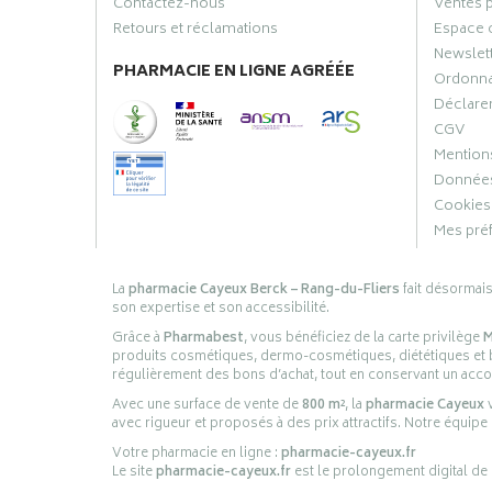
Contactez-nous
Ventes 
Retours et réclamations
Espace 
Newslet
PHARMACIE EN LIGNE AGRÉÉE
Ordonn
Déclarer
CGV
Mentions
Données
Cookies
Mes pré
La
pharmacie Cayeux Berck – Rang-du-Fliers
fait désormai
son expertise et son accessibilité.
Grâce à
Pharmabest
, vous bénéficiez de la carte privilège
M
produits cosmétiques, dermo-cosmétiques, diététiques et bi
régulièrement des bons d’achat, tout en conservant un ac
Avec une surface de vente de
800 m²
, la
pharmacie Cayeux
v
avec rigueur et proposés à des prix attractifs. Notre équipe
Votre pharmacie en ligne :
pharmacie-cayeux.fr
Le site
pharmacie-cayeux.fr
est le prolongement digital de