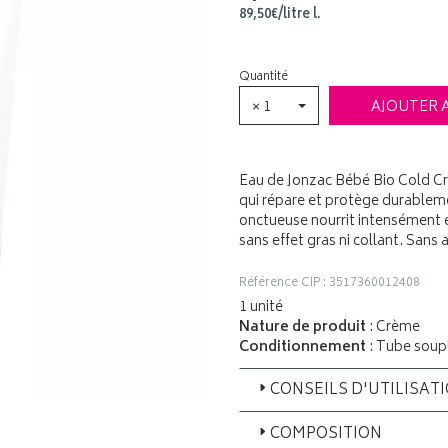
89
,
50
€
/
litre
l.
Quantité
× 1
AJOUTER 
Eau de Jonzac Bébé Bio Cold C
qui répare et protège durableme
onctueuse nourrit intensément e
sans effet gras ni collant. Sans a
Référence CIP : 3517360012408
1 unité
Nature de produit
: Crème
Conditionnement
: Tube soup
CONSEILS D'UTILISAT
COMPOSITION