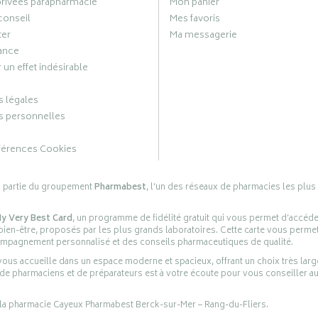
privées parapharmacie
Mon panier
conseil
Mes favoris
ter
Ma messagerie
ance
 un effet indésirable
 légales
 personnelles
férences Cookies
s partie du groupement
Pharmabest
, l’un des réseaux de pharmacies les plus
y Very Best Card
, un programme de fidélité gratuit qui vous permet d’accéd
en-être, proposés par les plus grands laboratoires. Cette carte vous permet
compagnement personnalisé et des conseils pharmaceutiques de qualité.
ous accueille dans un espace moderne et spacieux, offrant un choix très lar
 de pharmaciens et de préparateurs est à votre écoute pour vous conseiller au
 la pharmacie Cayeux Pharmabest Berck-sur-Mer – Rang-du-Fliers.