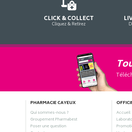
CLICK & COLLECT
LI
Cliquez & Retirez
D
Tou
Téléch
PHARMACIE CAYEUX
OFFICI
Qui sommes-nous ?
Accueil
Groupement Pharmabest
Laborat
Poser une question
Promoti