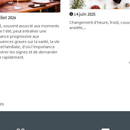
14 juin 2025
illet 2026
Changement d’heure, froid, couvr
l, souvent associé aux moments
anxiété,...
de l’été, peut entraîner une
ance progressive aux
ences graves sur la santé, la vie
 et familiale, d’où l’importance
pérer les signes et de demander
de rapidement.
tés