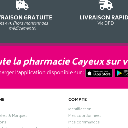
VRAISON GRATUITE
LIVRAISON RAPI
ès 49€
(hors montant des
Via DPD
médicaments)
te la pharmacie Cayeux sur v
arger l’application disponible sur :
NE
COMPTE
Identification
oires & Marques
Mes coordonnées
ons
Mes commandes