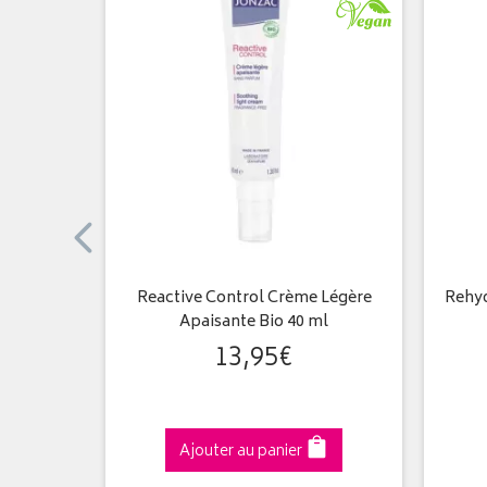
re crème
Reactive Control Crème Légère
Rehyd
Apaisante Bio 40 ml
13
,
95
€
Ajouter au panier