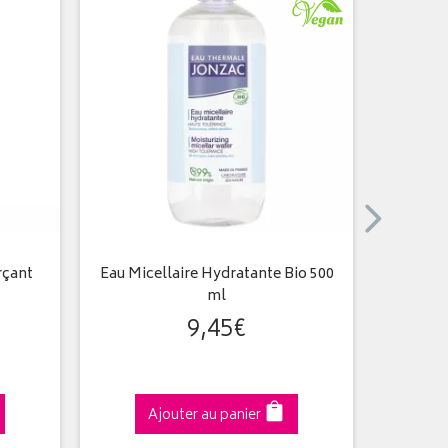
rçant
Eau Micellaire Hydratante Bio 500
Men déod
ml
9
,
45
€
Ajouter au panier
A