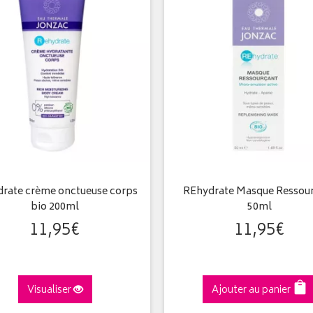
rate crème onctueuse corps
REhydrate Masque Ressou
bio 200ml
50ml
11
,
95
€
11
,
95
€
Visualiser
Ajouter au panier