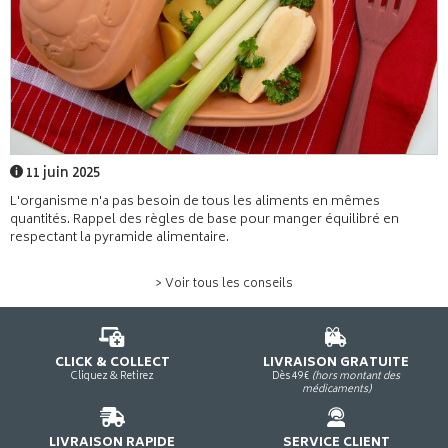
11 juin 2025
L'organisme n'a pas besoin de tous les aliments en mêmes
quantités. Rappel des règles de base pour manger équilibré en
respectant la pyramide alimentaire.
> Voir tous les conseils
CLICK & COLLECT
LIVRAISON GRATUITE
Cliquez & Retirez
Dès 49€
(hors montant des
médicaments)
LIVRAISON RAPIDE
SERVICE CLIENT