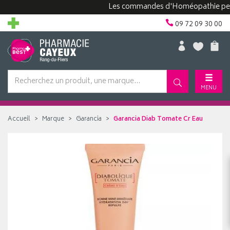
Les commandes d'Homéopathie peuvent 
09 72 09 30 00
MENU
Accueil
Marque
Garancia
Garancia Diab Tomate Cr Eau