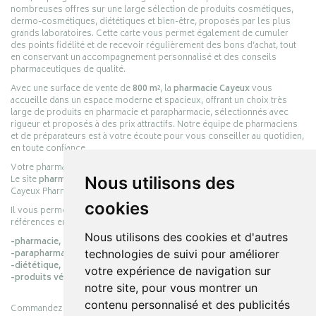
nombreuses offres sur une large sélection de produits cosmétiques,
dermo-cosmétiques, diététiques et bien-être, proposés par les plus
grands laboratoires. Cette carte vous permet également de cumuler
des points fidélité et de recevoir régulièrement des bons d’achat, tout
en conservant un accompagnement personnalisé et des conseils
pharmaceutiques de qualité.
Avec une surface de vente de
800 m²
, la
pharmacie Cayeux
vous
accueille dans un espace moderne et spacieux, offrant un choix très
large de produits en pharmacie et parapharmacie, sélectionnés avec
rigueur et proposés à des prix attractifs. Notre équipe de pharmaciens
et de préparateurs est à votre écoute pour vous conseiller au quotidien,
en toute confiance.
Votre pharmacie en ligne :
pharmacie-cayeux.fr
Le site
pharmacie-cayeux.fr
est le prolongement digital de la pharmacie
Nous utilisons des
Cayeux Pharmabest Berck-sur-Mer – Rang-du-Fliers.
cookies
Il vous permet de réaliser vos achats en ligne parmi des milliers de
références en :
Nous utilisons des cookies et d'autres
-pharmacie,
-parapharmacie,
technologies de suivi pour améliorer
-diététique,
votre expérience de navigation sur
-produits vétérinaires.
notre site, pour vous montrer un
contenu personnalisé et des publicités
Commandez simplement vos produits en ligne et choisissez le retrait