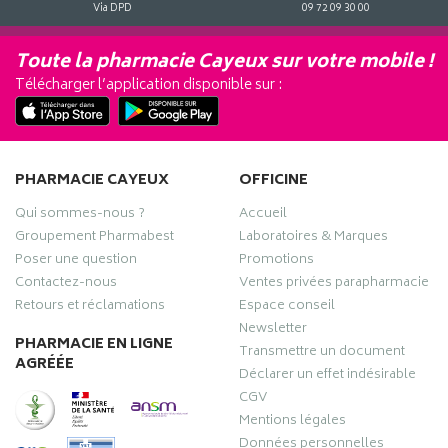
Via DPD
09 72 09 30 00
Toute la pharmacie Cayeux sur votre mobile !
Télécharger l’application disponible sur :
PHARMACIE CAYEUX
OFFICINE
Qui sommes-nous ?
Accueil
Groupement Pharmabest
Laboratoires & Marques
Poser une question
Promotions
Contactez-nous
Ventes privées parapharmacie
Retours et réclamations
Espace conseil
Newsletter
PHARMACIE EN LIGNE
Transmettre un document
AGRÉÉE
Déclarer un effet indésirable
CGV
Mentions légales
Données personnelles