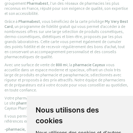
groupement
Pharmabest
, l’un des réseaux de pharmacies les plus
reconnus en France, réputé pour son exigence de qualité, son expertise
et son accessibilité.
Grâce à
Pharmabest
, vous bénéficiez de la carte privilège
My Very Best
Card
, un programme de fidélité gratuit qui vous permet d’accéder à de
nombreuses offres sur une large sélection de produits cosmétiques,
dermo-cosmétiques, diététiques et bien-être, proposés par les plus
grands laboratoires. Cette carte vous permet également de cumuler
des points fidélité et de recevoir régulièrement des bons d’achat, tout
en conservant un accompagnement personnalisé et des conseils
pharmaceutiques de qualité.
Avec une surface de vente de
800 m²
, la
pharmacie Cayeux
vous
accueille dans un espace moderne et spacieux, offrant un choix très
large de produits en pharmacie et parapharmacie, sélectionnés avec
rigueur et proposés à des prix attractifs. Notre équipe de pharmaciens
et de préparateurs est à votre écoute pour vous conseiller au quotidien,
en toute confiance.
Votre pharmacie en ligne :
pharmacie-cayeux.fr
Le site
pharmacie-cayeux.fr
est le prolongement digital de la pharmacie
Cayeux Pharmabest Berck-sur-Mer – Rang-du-Fliers.
Nous utilisons des
Il vous permet de réaliser vos achats en ligne parmi des milliers de
cookies
références en :
-pharmacie,
Nous utilisons des cookies et d'autres