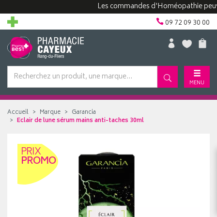
Les commandes d'Homéopathie peuvent pr
09 72 09 30 00
MENU
Accueil
Marque
Garancia
Eclair de lune sérum mains anti-taches 30ml
PRIX
PROMO