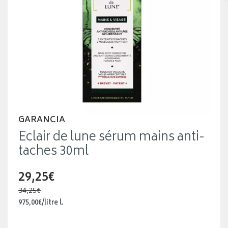
GARANCIA
Eclair de lune sérum mains anti-
taches 30ml
29,25€
34,25€
975
,
00
€
/
litre
l.