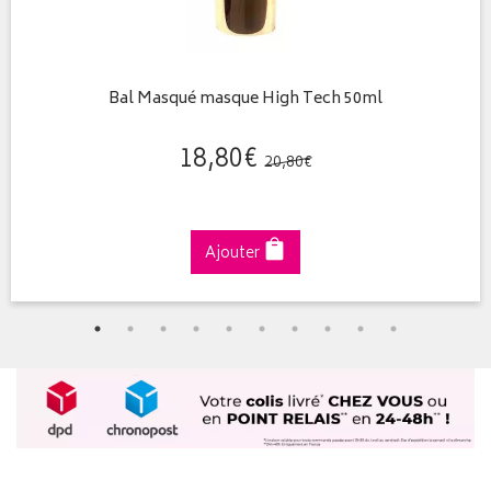
Bal Masqué masque High Tech 50ml
18
,
80
€
20
,
80
€
Ajouter