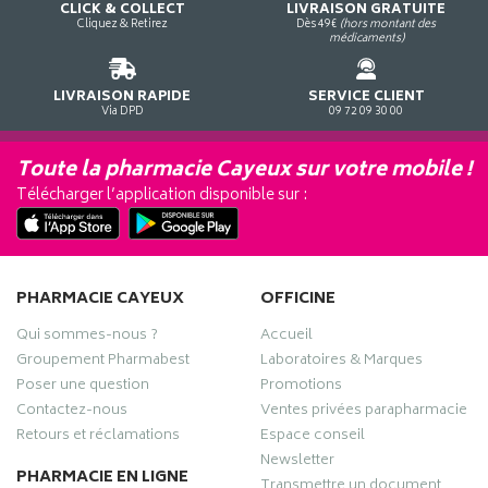
CLICK & COLLECT
LIVRAISON GRATUITE
Cliquez & Retirez
Dès 49€
(hors montant des
médicaments)
LIVRAISON RAPIDE
SERVICE CLIENT
Via DPD
09 72 09 30 00
Toute la pharmacie Cayeux sur votre mobile !
Télécharger l’application disponible sur :
PHARMACIE CAYEUX
OFFICINE
Qui sommes-nous ?
Accueil
Groupement Pharmabest
Laboratoires & Marques
Poser une question
Promotions
Contactez-nous
Ventes privées parapharmacie
Retours et réclamations
Espace conseil
Newsletter
PHARMACIE EN LIGNE
Transmettre un document