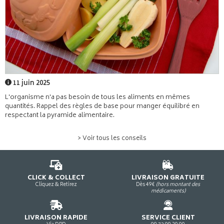
11 juin 2025
L'organisme n'a pas besoin de tous les aliments en mêmes
quantités. Rappel des règles de base pour manger équilibré en
respectant la pyramide alimentaire.
> Voir tous les conseils
CLICK & COLLECT
LIVRAISON GRATUITE
Cliquez & Retirez
Dès 49€
(hors montant des
médicaments)
LIVRAISON RAPIDE
SERVICE CLIENT