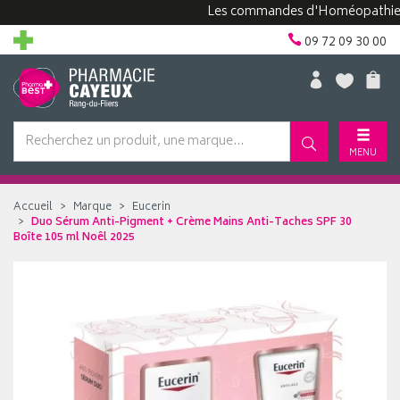
Les commandes d'Homéopathie peuven
09 72 09 30 00
MENU
Accueil
Marque
Eucerin
Duo Sérum Anti-Pigment + Crème Mains Anti-Taches SPF 30
Boîte 105 ml Noêl 2025