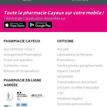
Via DPD
09 72 09 30 00
Toute la pharmacie Cayeux sur votre mobile !
Télécharger l’application disponible sur :
PHARMACIE CAYEUX
OFFICINE
Qui sommes-nous ?
Accueil
Groupement Pharmabest
Laboratoires & Marques
Poser une question
Promotions
Contactez-nous
Ventes privées parapharmacie
Retours et réclamations
Espace conseil
Newsletter
PHARMACIE EN LIGNE
Transmettre un document
AGRÉÉE
Déclarer un effet indésirable
CGV
Mentions légales
Données personnelles