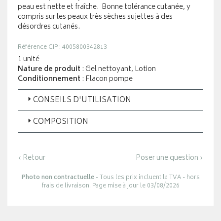
peau est nette et fraîche. Bonne tolérance cutanée, y
compris sur les peaux très sèches sujettes à des
désordres cutanés.
Référence CIP : 4005800342813
1 unité
Nature de produit
: Gel nettoyant, Lotion
Conditionnement
: Flacon pompe
CONSEILS D'UTILISATION
COMPOSITION
‹ Retour
Poser une question ›
Photo non contractuelle
- Tous les prix incluent la TVA - hors
frais de livraison. Page mise à jour le 03/08/2026