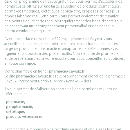
Card
, un programme de fidélité gratuit qui vous permet d’accéder à de
nombreuses offres sur une large sélection de produits cosmétiques,
dermo-cosmétiques, diététiques et bien-être, proposés par les plus
grands laboratoires. Cette carte vous permet également de cumuler
des points fidélité et de recevoir régulièrement des bons d’achat, tout
en conservant un accompagnement personnalisé et des conseils
pharmaceutiques de qualité.
Avec une surface de vente de
800 m²
, la
pharmacie Cayeux
vous
accueille dans un espace moderne et spacieux, offrant un choix très
large de produits en pharmacie et parapharmacie, sélectionnés avec
rigueur et proposés à des prix attractifs. Notre équipe de pharmaciens
et de préparateurs est à votre écoute pour vous conseiller au quotidien,
en toute confiance.
Votre pharmacie en ligne :
pharmacie-cayeux.fr
Le site
pharmacie-cayeux.fr
est le prolongement digital de la pharmacie
Cayeux Pharmabest Berck-sur-Mer – Rang-du-Fliers.
Il vous permet de réaliser vos achats en ligne parmi des milliers de
références en :
-pharmacie,
-parapharmacie,
-diététique,
-produits vétérinaires.
Commandez simplement vos produits en ligne et choisissez le retrait