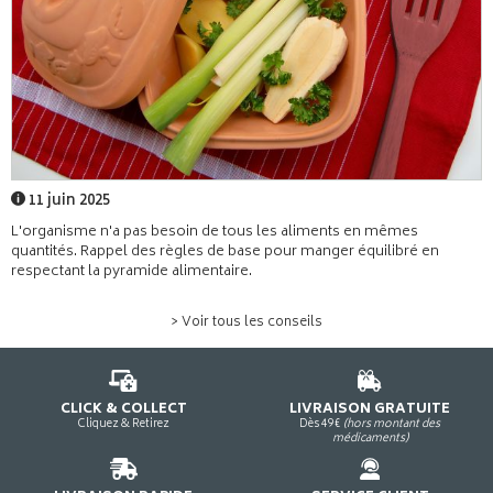
11 juin 2025
L'organisme n'a pas besoin de tous les aliments en mêmes
quantités. Rappel des règles de base pour manger équilibré en
respectant la pyramide alimentaire.
> Voir tous les conseils
CLICK & COLLECT
LIVRAISON GRATUITE
Cliquez & Retirez
Dès 49€
(hors montant des
médicaments)