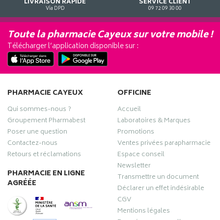
LIVRAISON RAPIDE
SERVICE CLIENT
Via DPD
09 72 09 30 00
Toute la pharmacie Cayeux sur votre mobile !
Télécharger l’application disponible sur :
PHARMACIE CAYEUX
OFFICINE
Qui sommes-nous ?
Accueil
Groupement Pharmabest
Laboratoires & Marques
Poser une question
Promotions
Contactez-nous
Ventes privées parapharmacie
Retours et réclamations
Espace conseil
Newsletter
PHARMACIE EN LIGNE
Transmettre un document
AGRÉÉE
Déclarer un effet indésirable
CGV
Mentions légales