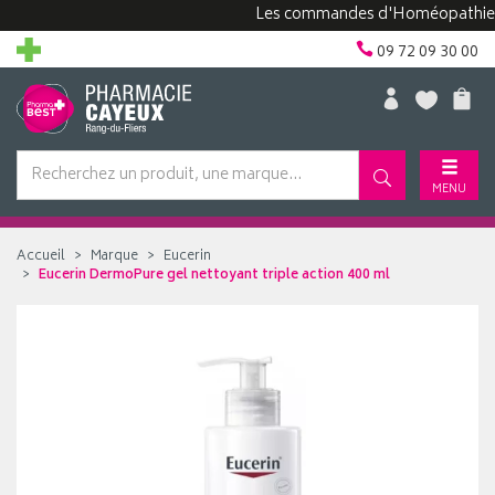
Les commandes d'Homéopathie peuven
09 72 09 30 00
MENU
Accueil
Marque
Eucerin
Eucerin DermoPure gel nettoyant triple action 400 ml