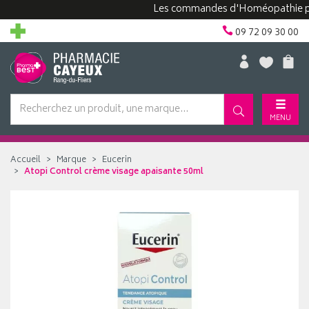
Les commandes d'Homéopathie peuvent
09 72 09 30 00
MENU
Accueil
Marque
Eucerin
Atopi Control crème visage apaisante 50ml