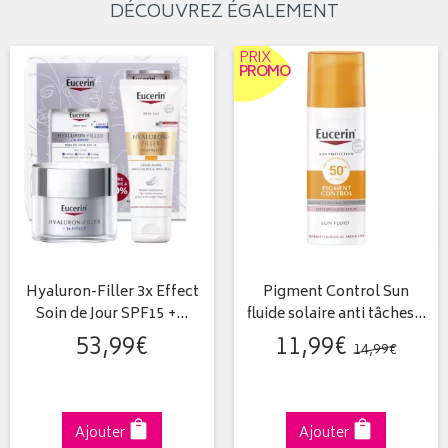
DÉCOUVREZ ÉGALEMENT
PRIX
PROMO
Hyaluron-Filler 3x Effect
Pigment Control Sun
Soin de Jour SPF15 +…
fluide solaire anti tâches…
53
,
99
€
11
,
99
€
14
,
99
€
Ajouter
Ajouter