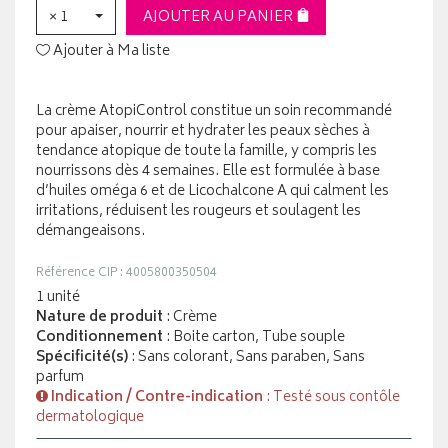
× 1
AJOUTER AU PANIER
Ajouter à Ma liste
La crème AtopiControl constitue un soin recommandé
pour apaiser, nourrir et hydrater les peaux sèches à
tendance atopique de toute la famille, y compris les
nourrissons dès 4 semaines. Elle est formulée à base
d’huiles oméga 6 et de Licochalcone A qui calment les
irritations, réduisent les rougeurs et soulagent les
démangeaisons.
Référence CIP : 4005800350504
1 unité
Nature de produit
: Crème
Conditionnement
: Boite carton, Tube souple
Spécificité(s)
: Sans colorant, Sans paraben, Sans
parfum
Indication / Contre-indication
: Testé sous contôle
dermatologique