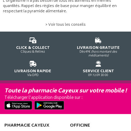
L'organisme n'a pas besoin de tous les aliments en mêmes
quantités. Rappel des règles de base pour manger équilibré en
respectant la pyramide alimentaire.
> Voir tous les conseils
CLICK & COLLECT
LIVRAISON GRATUITE
Cliquez & Retirez
Dès 49€
(hors montant des
médicaments)
LIVRAISON RAPIDE
SERVICE CLIENT
Via DPD
09 72 09 30 00
Toute la pharmacie Cayeux sur votre mobile !
Télécharger l’application disponible sur :
PHARMACIE CAYEUX
OFFICINE