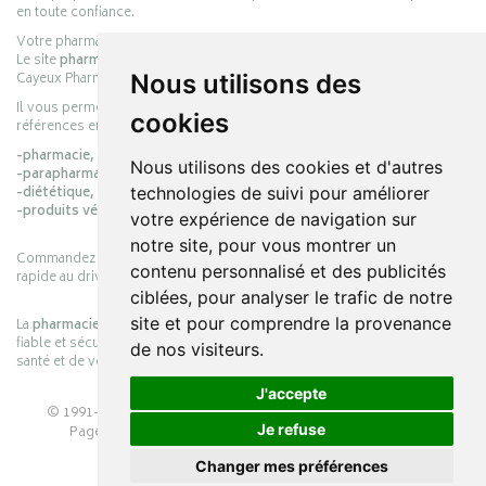
en toute confiance.
Votre pharmacie en ligne :
pharmacie-cayeux.fr
Le site
pharmacie-cayeux.fr
est le prolongement digital de la pharmacie
Cayeux Pharmabest Berck-sur-Mer – Rang-du-Fliers.
Nous utilisons des
Il vous permet de réaliser vos achats en ligne parmi des milliers de
cookies
références en :
-pharmacie,
Nous utilisons des cookies et d'autres
-parapharmacie,
-diététique,
technologies de suivi pour améliorer
-produits vétérinaires.
votre expérience de navigation sur
notre site, pour vous montrer un
Commandez simplement vos produits en ligne et choisissez le retrait
contenu personnalisé et des publicités
rapide au drive ou la livraison à domicile, en toute simplicité.
ciblées, pour analyser le trafic de notre
site et pour comprendre la provenance
La
pharmacie Cayeux
s’engage à vous offrir une expérience pratique,
fiable et sécurisée, en officine comme en ligne, au service de votre
de nos visiteurs.
santé et de votre bien-être.
J'accepte
© 1991-2026
PHARMACIE CAYEUX
– Tous droits réservés –
Je refuse
Page mise à jour le 03/08/2026 –
Pharmacie en ligne
Apotekisto
Changer mes préférences