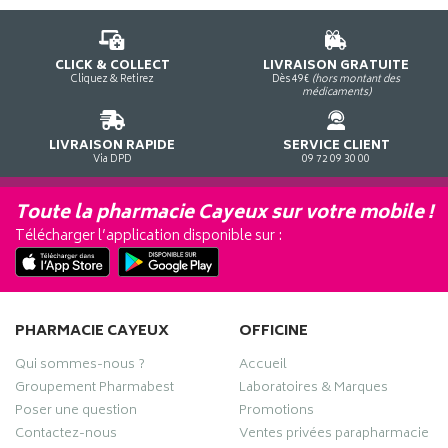
CLICK & COLLECT
LIVRAISON GRATUITE
Cliquez & Retirez
Dès 49€
(hors montant des
médicaments)
LIVRAISON RAPIDE
SERVICE CLIENT
Via DPD
09 72 09 30 00
Toute la pharmacie Cayeux sur votre mobile !
Télécharger l’application disponible sur :
PHARMACIE CAYEUX
OFFICINE
Qui sommes-nous ?
Accueil
Groupement Pharmabest
Laboratoires & Marques
Poser une question
Promotions
Contactez-nous
Ventes privées parapharmacie