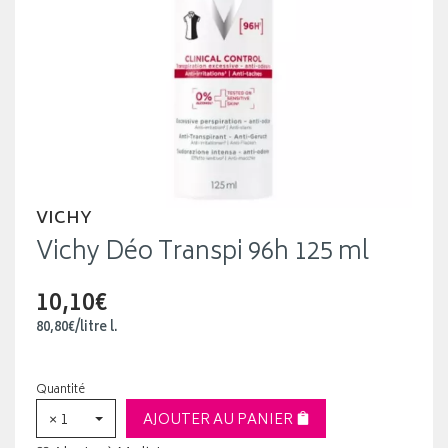
VICHY
Vichy Déo Transpi 96h 125 ml
10,10€
80
,
80
€
/
litre
l.
Quantité
× 1
AJOUTER AU PANIER