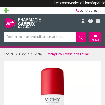
Les commandes d'Homéopathie peuven
09 72 09 30 00
MENU
Accueil
Marque
Vichy
Vichy Déo Transpi 96h 125 ml