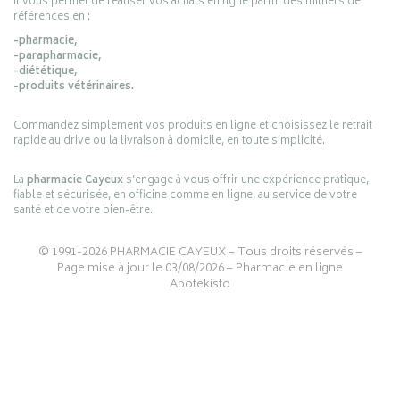
Il vous permet de réaliser vos achats en ligne parmi des milliers de
références en :
-pharmacie,
-parapharmacie,
-diététique,
-produits vétérinaires.
Commandez simplement vos produits en ligne et choisissez le retrait
rapide au drive ou la livraison à domicile, en toute simplicité.
La
pharmacie Cayeux
s’engage à vous offrir une expérience pratique,
fiable et sécurisée, en officine comme en ligne, au service de votre
santé et de votre bien-être.
© 1991-2026
PHARMACIE CAYEUX
– Tous droits réservés –
Page mise à jour le 03/08/2026 –
Pharmacie en ligne
Apotekisto