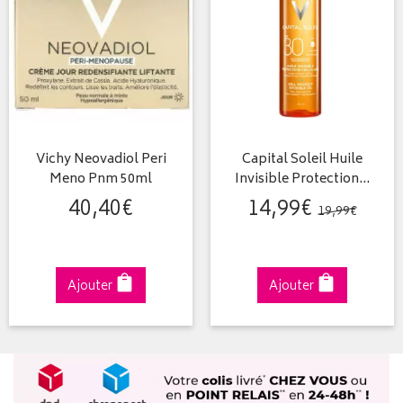
Vichy Neovadiol Peri
Capital Soleil Huile
Meno Pnm 50ml
Invisible Protection…
40
,
40
€
14
,
99
€
19
,
99
€
Ajouter
Ajouter