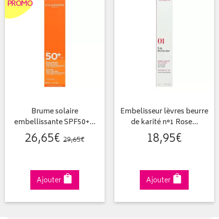
PROMO
Brume solaire
Embelisseur lèvres beurre
embellissante SPF50+…
de karité n°1 Rose…
26
,
65
€
18
,
95
€
29
,
65
€
Ajouter
Ajouter