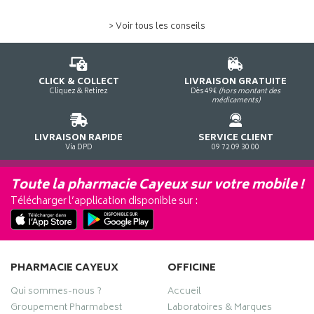
> Voir tous les conseils
CLICK & COLLECT
LIVRAISON GRATUITE
Cliquez & Retirez
Dès 49€
(hors montant des
médicaments)
LIVRAISON RAPIDE
SERVICE CLIENT
Via DPD
09 72 09 30 00
Toute la pharmacie Cayeux sur votre mobile !
Télécharger l’application disponible sur :
PHARMACIE CAYEUX
OFFICINE
Qui sommes-nous ?
Accueil
Groupement Pharmabest
Laboratoires & Marques