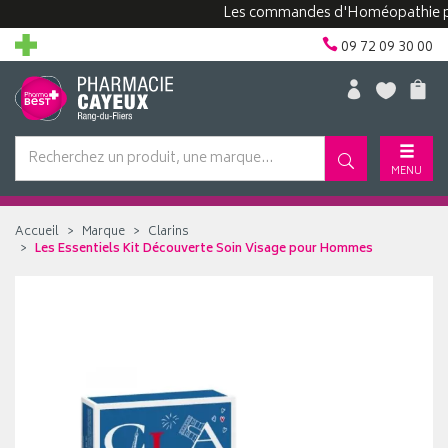
Les commandes d'Homéopathie peuvent
09 72 09 30 00
MENU
Accueil
Marque
Clarins
Les Essentiels Kit Découverte Soin Visage pour Hommes