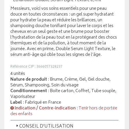
- Echantillon Double Serum Light Texture 0,9ml
Messieurs, voici vos soins essentiels pour une peau
douce en toutes circonstances : un gel super hydratant
pour hydrater la peau et réduire les brillances, un
shampooing douche tonifiant pour laver le corps et les
cheveux en un seul geste et une brume pour booster
l'hydratation de la peau tout en la protégeant des chocs
thermiques et de la pollution, à tout moment de la
journée. Avec en prime, Double Serum Light Texture, le
sérum anti-âge qui cible tous les signes de l'âge.
Référence CIP : 3666057328237
4 unités
Nature de produit
: Brume, Crème, Gel, Gel douche,
Sérum, Shampooing, Soin du visage
Conditionnement
: Boite carton, Coffret, Tube souple,
Vaporisateur
Label
: Fabriqué en France
Indication / Contre-indication
: Tenir hors de portée
des enfants
CONSEIL D’UTILISATION