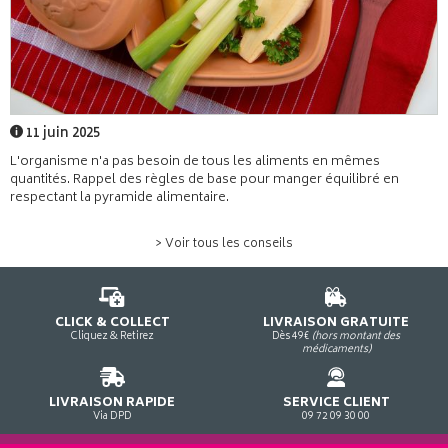
11 juin 2025
L'organisme n'a pas besoin de tous les aliments en mêmes
quantités. Rappel des règles de base pour manger équilibré en
respectant la pyramide alimentaire.
> Voir tous les conseils
CLICK & COLLECT
LIVRAISON GRATUITE
Cliquez & Retirez
Dès 49€
(hors montant des
médicaments)
LIVRAISON RAPIDE
SERVICE CLIENT
Via DPD
09 72 09 30 00