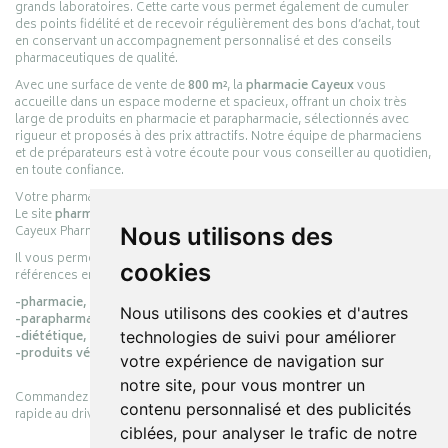
grands laboratoires. Cette carte vous permet également de cumuler
des points fidélité et de recevoir régulièrement des bons d’achat, tout
en conservant un accompagnement personnalisé et des conseils
pharmaceutiques de qualité.
Avec une surface de vente de
800 m²
, la
pharmacie Cayeux
vous
accueille dans un espace moderne et spacieux, offrant un choix très
large de produits en pharmacie et parapharmacie, sélectionnés avec
rigueur et proposés à des prix attractifs. Notre équipe de pharmaciens
et de préparateurs est à votre écoute pour vous conseiller au quotidien,
en toute confiance.
Votre pharmacie en ligne :
pharmacie-cayeux.fr
Le site
pharmacie-cayeux.fr
est le prolongement digital de la pharmacie
Cayeux Pharmabest Berck-sur-Mer – Rang-du-Fliers.
Nous utilisons des
Il vous permet de réaliser vos achats en ligne parmi des milliers de
cookies
références en :
-pharmacie,
Nous utilisons des cookies et d'autres
-parapharmacie,
-diététique,
technologies de suivi pour améliorer
-produits vétérinaires.
votre expérience de navigation sur
notre site, pour vous montrer un
Commandez simplement vos produits en ligne et choisissez le retrait
contenu personnalisé et des publicités
rapide au drive ou la livraison à domicile, en toute simplicité.
ciblées, pour analyser le trafic de notre