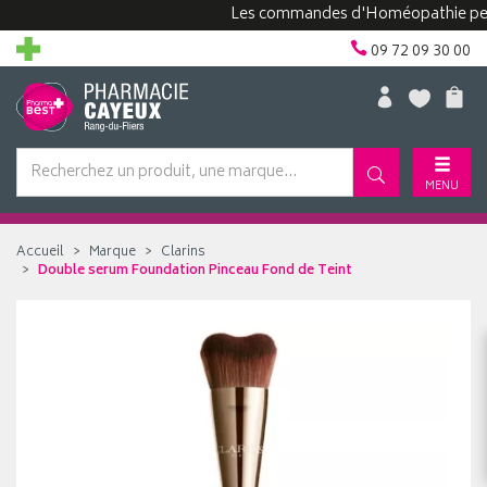
Les commandes d'Homéopathie peuvent 
09 72 09 30 00
MENU
Accueil
Marque
Clarins
Double serum Foundation Pinceau Fond de Teint