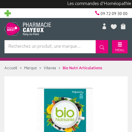
Les commandes d'Homéopathie peuven
09 72 09 30 00
MENU
Accueil
Marque
Vitavea
Bio Nutri Articulations