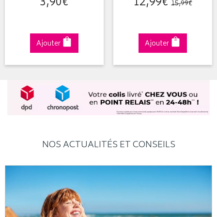
3
,
90
€
12
,
99
€
15
,
99
€
Ajouter
Ajouter
NOS ACTUALITÉS ET CONSEILS