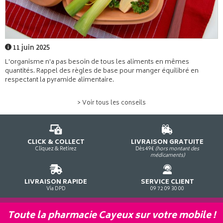
11 juin 2025
L'organisme n'a pas besoin de tous les aliments en mêmes
quantités. Rappel des règles de base pour manger équilibré en
respectant la pyramide alimentaire.
> Voir tous les conseils
CLICK & COLLECT
LIVRAISON GRATUITE
Cliquez & Retirez
Dès 49€
(hors montant des
médicaments)
LIVRAISON RAPIDE
SERVICE CLIENT
Via DPD
09 72 09 30 00
Toute la pharmacie Cayeux sur votre mobile !