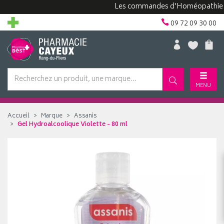
Les commandes d'Homéopathie peuven
09 72 09 30 00
MENU
Accueil
Marque
Assanis
Gel Hydroalcoolique Violette - 80 ml