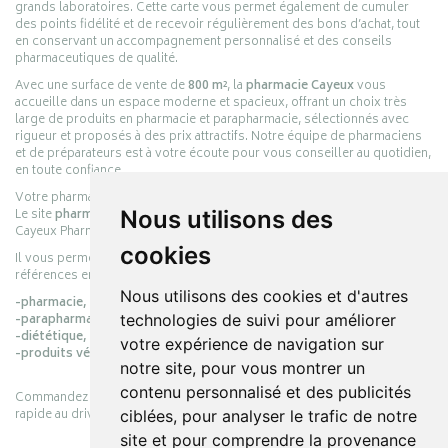
grands laboratoires. Cette carte vous permet également de cumuler
des points fidélité et de recevoir régulièrement des bons d’achat, tout
en conservant un accompagnement personnalisé et des conseils
pharmaceutiques de qualité.
Avec une surface de vente de
800 m²
, la
pharmacie Cayeux
vous
accueille dans un espace moderne et spacieux, offrant un choix très
large de produits en pharmacie et parapharmacie, sélectionnés avec
rigueur et proposés à des prix attractifs. Notre équipe de pharmaciens
et de préparateurs est à votre écoute pour vous conseiller au quotidien,
en toute confiance.
Votre pharmacie en ligne :
pharmacie-cayeux.fr
Le site
pharmacie-cayeux.fr
est le prolongement digital de la pharmacie
Nous utilisons des
Cayeux Pharmabest Berck-sur-Mer – Rang-du-Fliers.
cookies
Il vous permet de réaliser vos achats en ligne parmi des milliers de
références en :
Nous utilisons des cookies et d'autres
-pharmacie,
-parapharmacie,
technologies de suivi pour améliorer
-diététique,
votre expérience de navigation sur
-produits vétérinaires.
notre site, pour vous montrer un
contenu personnalisé et des publicités
Commandez simplement vos produits en ligne et choisissez le retrait
rapide au drive ou la livraison à domicile, en toute simplicité.
ciblées, pour analyser le trafic de notre
site et pour comprendre la provenance