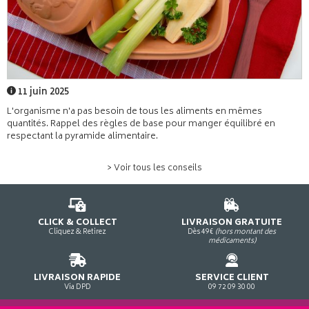
11 juin 2025
L'organisme n'a pas besoin de tous les aliments en mêmes
quantités. Rappel des règles de base pour manger équilibré en
respectant la pyramide alimentaire.
> Voir tous les conseils
CLICK & COLLECT
LIVRAISON GRATUITE
Cliquez & Retirez
Dès 49€
(hors montant des
médicaments)
LIVRAISON RAPIDE
SERVICE CLIENT
Via DPD
09 72 09 30 00