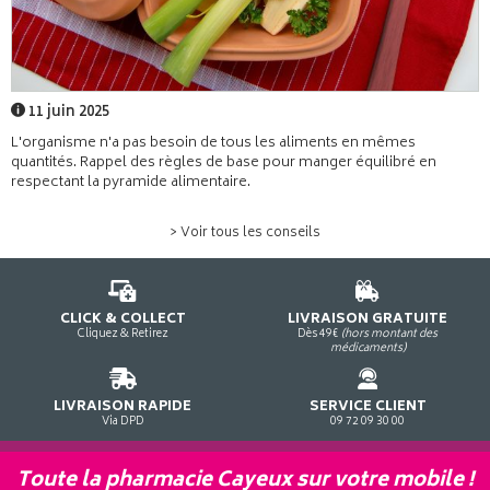
11 juin 2025
L'organisme n'a pas besoin de tous les aliments en mêmes
quantités. Rappel des règles de base pour manger équilibré en
respectant la pyramide alimentaire.
> Voir tous les conseils
CLICK & COLLECT
LIVRAISON GRATUITE
Cliquez & Retirez
Dès 49€
(hors montant des
médicaments)
LIVRAISON RAPIDE
SERVICE CLIENT
Via DPD
09 72 09 30 00
Toute la pharmacie Cayeux sur votre mobile !