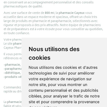
en conservant un accompagnement personnalisé et des conseils
pharmaceutiques de qualité.
Avec une surface de vente de
800 m²
, la
pharmacie Cayeux
vous
accueille dans un espace moderne et spacieux, offrant un choix très
large de produits en pharmacie et parapharmacie, sélectionnés avec
rigueur et proposés à des prix attractifs. Notre équipe de pharmaciens
et de préparateurs est à votre écoute pour vous conseiller au quotidien,
en toute confiance.
Votre pharmacie en ligne :
pharmacie-cayeux.fr
Le site
pharmacie-cayeux.fr
est le prolongement digital de la pharmacie
Cayeux Pharmabest Berck-sur-Mer – Rang-du-Fliers.
Nous utilisons des
Il vous permet de réaliser vos achats en ligne parmi des milliers de
cookies
références en :
-pharmacie,
Nous utilisons des cookies et d'autres
-parapharmacie,
-diététique,
technologies de suivi pour améliorer
-produits vétérinaires.
votre expérience de navigation sur
notre site, pour vous montrer un
Commandez simplement vos produits en ligne et choisissez le retrait
contenu personnalisé et des publicités
rapide au drive ou la livraison à domicile, en toute simplicité.
ciblées, pour analyser le trafic de notre
site et pour comprendre la provenance
La
pharmacie Cayeux
s’engage à vous offrir une expérience pratique,
fiable et sécurisée, en officine comme en ligne, au service de votre