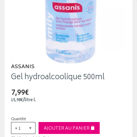
ASSANIS
Gel hydroalcoolique 500ml
7,99€
15
,
98
€
/
litre
l.
Quantité
× 1
AJOUTER AU PANIER