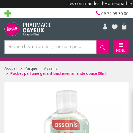
Les commandes d'Homéopathie peuve
09 72 09 30 00
MENU
Accueil
Marque
Assanis
Pocket parfumé gel antibactérien amande douce 80ml