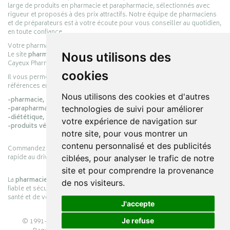
large de produits en pharmacie et parapharmacie, sélectionnés avec
rigueur et proposés à des prix attractifs. Notre équipe de pharmaciens
et de préparateurs est à votre écoute pour vous conseiller au quotidien,
en toute confiance.
Votre pharmacie en ligne :
pharmacie-cayeux.fr
Le site
pharmacie-cayeux.fr
est le prolongement digital de la pharmacie
Nous utilisons des
Cayeux Pharmabest Berck-sur-Mer – Rang-du-Fliers.
cookies
Il vous permet de réaliser vos achats en ligne parmi des milliers de
références en :
Nous utilisons des cookies et d'autres
-pharmacie,
-parapharmacie,
technologies de suivi pour améliorer
-diététique,
votre expérience de navigation sur
-produits vétérinaires.
notre site, pour vous montrer un
contenu personnalisé et des publicités
Commandez simplement vos produits en ligne et choisissez le retrait
rapide au drive ou la livraison à domicile, en toute simplicité.
ciblées, pour analyser le trafic de notre
site et pour comprendre la provenance
La
pharmacie Cayeux
s’engage à vous offrir une expérience pratique,
de nos visiteurs.
fiable et sécurisée, en officine comme en ligne, au service de votre
santé et de votre bien-être.
J'accepte
© 1991-2026
PHARMACIE CAYEUX
– Tous droits réservés –
Je refuse