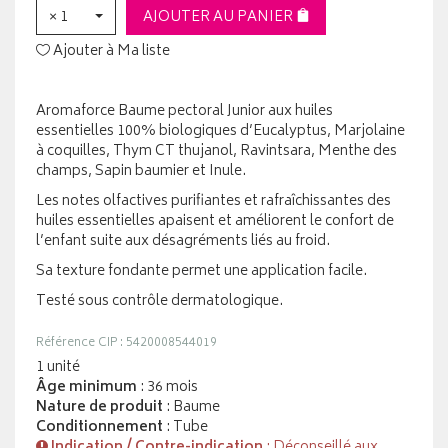
× 1
AJOUTER AU PANIER
Ajouter à Ma liste
Aromaforce Baume pectoral Junior aux huiles
essentielles 100% biologiques d’Eucalyptus, Marjolaine
à coquilles, Thym CT thujanol, Ravintsara, Menthe des
champs, Sapin baumier et Inule.
Les notes olfactives purifiantes et rafraîchissantes des
huiles essentielles apaisent et améliorent le confort de
l’enfant suite aux désagréments liés au froid.
Sa texture fondante permet une application facile.
Testé sous contrôle dermatologique.
Référence CIP : 5420008544019
1 unité
Âge minimum
: 36 mois
Nature de produit
: Baume
Conditionnement
: Tube
Indication / Contre-indication
: Déconseillé aux