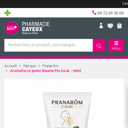
Les com
09 72 09 30 00
MENU
Accueil
Marque
Pranarôm
Aromaforce Junior Baume Pectoral - 50ml