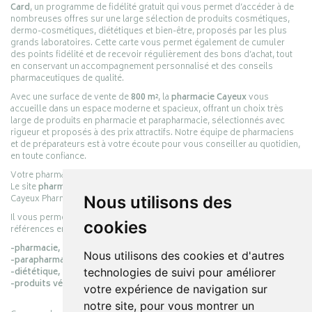
Card
, un programme de fidélité gratuit qui vous permet d’accéder à de
nombreuses offres sur une large sélection de produits cosmétiques,
dermo-cosmétiques, diététiques et bien-être, proposés par les plus
grands laboratoires. Cette carte vous permet également de cumuler
des points fidélité et de recevoir régulièrement des bons d’achat, tout
en conservant un accompagnement personnalisé et des conseils
pharmaceutiques de qualité.
Avec une surface de vente de
800 m²
, la
pharmacie Cayeux
vous
accueille dans un espace moderne et spacieux, offrant un choix très
large de produits en pharmacie et parapharmacie, sélectionnés avec
rigueur et proposés à des prix attractifs. Notre équipe de pharmaciens
et de préparateurs est à votre écoute pour vous conseiller au quotidien,
en toute confiance.
Votre pharmacie en ligne :
pharmacie-cayeux.fr
Le site
pharmacie-cayeux.fr
est le prolongement digital de la pharmacie
Cayeux Pharmabest Berck-sur-Mer – Rang-du-Fliers.
Nous utilisons des
Il vous permet de réaliser vos achats en ligne parmi des milliers de
cookies
références en :
-pharmacie,
Nous utilisons des cookies et d'autres
-parapharmacie,
-diététique,
technologies de suivi pour améliorer
-produits vétérinaires.
votre expérience de navigation sur
notre site, pour vous montrer un