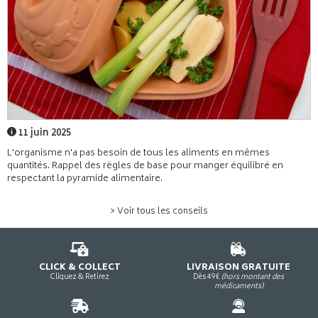
11 juin 2025
L'organisme n'a pas besoin de tous les aliments en mêmes
quantités. Rappel des règles de base pour manger équilibré en
respectant la pyramide alimentaire.
> Voir tous les conseils
CLICK & COLLECT
LIVRAISON GRATUITE
Cliquez & Retirez
Dès 49€
(hors montant des
médicaments)