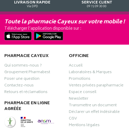
LIVRAISON RAPIDE
SERVICE CLIENT
Via DPD
09 72 09 30 00
Toute la pharmacie Cayeux sur votre mobile !
Télécharger l’application disponible sur :
PHARMACIE CAYEUX
OFFICINE
Qui sommes-nous ?
Accueil
Groupement Pharmabest
Laboratoires & Marques
Poser une question
Promotions
Contactez-nous
Ventes privées parapharmacie
Retours et réclamations
Espace conseil
Newsletter
PHARMACIE EN LIGNE
Transmettre un document
AGRÉÉE
Déclarer un effet indésirable
CGV
Mentions légales