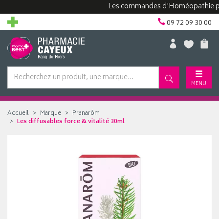
Les commandes d'Homéopathie peuvent
09 72 09 30 00
MENU
Accueil
Marque
Pranarôm
Les diffusables force & vitalité 30ml