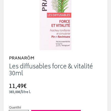
PRANARÔM
Les diffusables force & vitalité
30ml
11,49€
383
,
00
€
/
litre
l.
Quantité