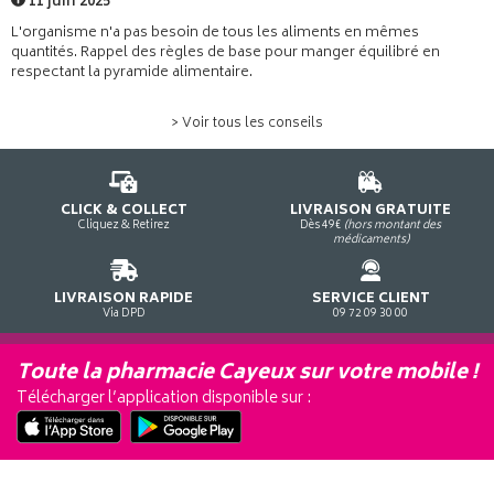
11 juin 2025
L'organisme n'a pas besoin de tous les aliments en mêmes
quantités. Rappel des règles de base pour manger équilibré en
respectant la pyramide alimentaire.
> Voir tous les conseils
CLICK & COLLECT
LIVRAISON GRATUITE
Cliquez & Retirez
Dès 49€
(hors montant des
médicaments)
LIVRAISON RAPIDE
SERVICE CLIENT
Via DPD
09 72 09 30 00
Toute la pharmacie Cayeux sur votre mobile !
Télécharger l’application disponible sur :