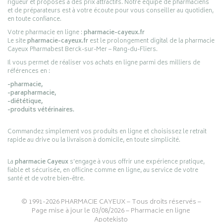
rigueur et proposés à des prix attractifs. Notre équipe de pharmaciens
et de préparateurs est à votre écoute pour vous conseiller au quotidien,
en toute confiance.
Votre pharmacie en ligne :
pharmacie-cayeux.fr
Le site
pharmacie-cayeux.fr
est le prolongement digital de la pharmacie
Cayeux Pharmabest Berck-sur-Mer – Rang-du-Fliers.
Il vous permet de réaliser vos achats en ligne parmi des milliers de
références en :
-pharmacie,
-parapharmacie,
-diététique,
-produits vétérinaires.
Commandez simplement vos produits en ligne et choisissez le retrait
rapide au drive ou la livraison à domicile, en toute simplicité.
La
pharmacie Cayeux
s’engage à vous offrir une expérience pratique,
fiable et sécurisée, en officine comme en ligne, au service de votre
santé et de votre bien-être.
© 1991-2026
PHARMACIE CAYEUX
– Tous droits réservés –
Page mise à jour le 03/08/2026 –
Pharmacie en ligne
Apotekisto