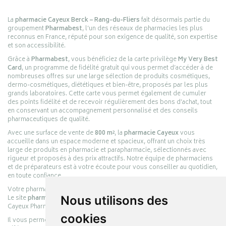
La
pharmacie Cayeux Berck – Rang-du-Fliers
fait désormais partie du
groupement
Pharmabest
, l’un des réseaux de pharmacies les plus
reconnus en France, réputé pour son exigence de qualité, son expertise
et son accessibilité.
Grâce à
Pharmabest
, vous bénéficiez de la carte privilège
My Very Best
Card
, un programme de fidélité gratuit qui vous permet d’accéder à de
nombreuses offres sur une large sélection de produits cosmétiques,
dermo-cosmétiques, diététiques et bien-être, proposés par les plus
grands laboratoires. Cette carte vous permet également de cumuler
des points fidélité et de recevoir régulièrement des bons d’achat, tout
en conservant un accompagnement personnalisé et des conseils
pharmaceutiques de qualité.
Avec une surface de vente de
800 m²
, la
pharmacie Cayeux
vous
accueille dans un espace moderne et spacieux, offrant un choix très
large de produits en pharmacie et parapharmacie, sélectionnés avec
rigueur et proposés à des prix attractifs. Notre équipe de pharmaciens
et de préparateurs est à votre écoute pour vous conseiller au quotidien,
en toute confiance.
Votre pharmacie en ligne :
pharmacie-cayeux.fr
Le site
pharmacie-cayeux.fr
est le prolongement digital de la pharmacie
Nous utilisons des
Cayeux Pharmabest Berck-sur-Mer – Rang-du-Fliers.
cookies
Il vous permet de réaliser vos achats en ligne parmi des milliers de