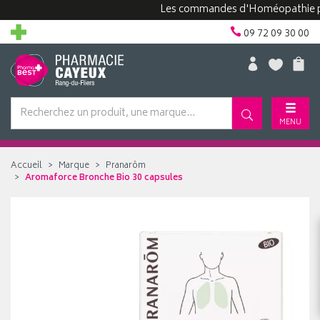
Les commandes d'Homéopathie peuven
09 72 09 30 00
MENU
Accueil
Marque
Pranarôm
Aromaforce Bronche Bio 30 capsules