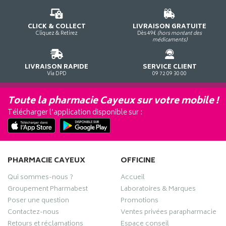
CLICK & COLLECT
LIVRAISON GRATUITE
Cliquez & Retirez
Dès 49€
(hors montant des
médicaments)
LIVRAISON RAPIDE
SERVICE CLIENT
Via DPD
09 72 09 30 00
Toute la pharmacie Cayeux sur votre mobile !
Télécharger l’application disponible sur :
PHARMACIE CAYEUX
OFFICINE
Qui sommes-nous ?
Accueil
Groupement Pharmabest
Laboratoires & Marques
Poser une question
Promotions
Contactez-nous
Ventes privées parapharmacie
Retours et réclamations
Espace conseil