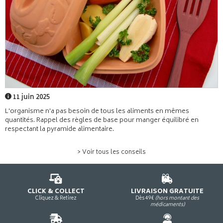
11 juin 2025
L'organisme n'a pas besoin de tous les aliments en mêmes
quantités. Rappel des règles de base pour manger équilibré en
respectant la pyramide alimentaire.
> Voir tous les conseils
CLICK & COLLECT
LIVRAISON GRATUITE
Cliquez & Retirez
Dès 49€
(hors montant des
médicaments)