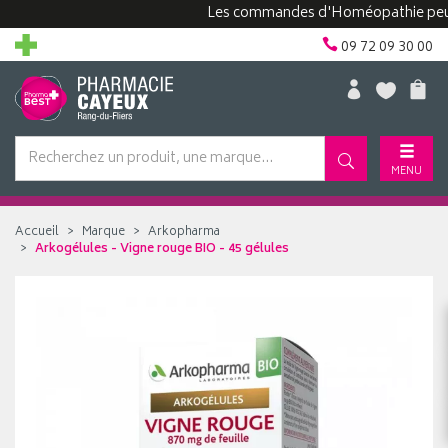
Les commandes d'Homéopathie peuvent p
09 72 09 30 00
MENU
Accueil
Marque
Arkopharma
Arkogélules - Vigne rouge BIO - 45 gélules