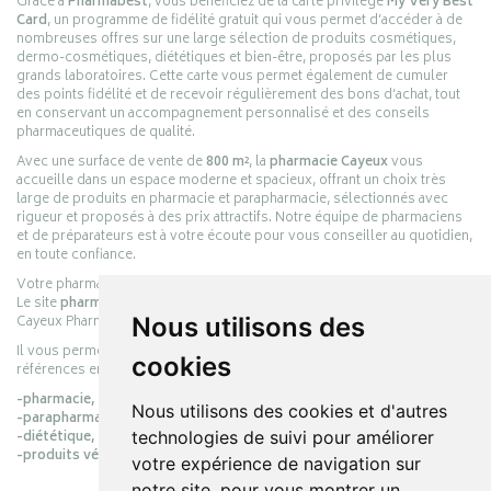
Grâce à
Pharmabest
, vous bénéficiez de la carte privilège
My Very Best
Card
, un programme de fidélité gratuit qui vous permet d’accéder à de
nombreuses offres sur une large sélection de produits cosmétiques,
dermo-cosmétiques, diététiques et bien-être, proposés par les plus
grands laboratoires. Cette carte vous permet également de cumuler
des points fidélité et de recevoir régulièrement des bons d’achat, tout
en conservant un accompagnement personnalisé et des conseils
pharmaceutiques de qualité.
Avec une surface de vente de
800 m²
, la
pharmacie Cayeux
vous
accueille dans un espace moderne et spacieux, offrant un choix très
large de produits en pharmacie et parapharmacie, sélectionnés avec
rigueur et proposés à des prix attractifs. Notre équipe de pharmaciens
et de préparateurs est à votre écoute pour vous conseiller au quotidien,
en toute confiance.
Votre pharmacie en ligne :
pharmacie-cayeux.fr
Le site
pharmacie-cayeux.fr
est le prolongement digital de la pharmacie
Cayeux Pharmabest Berck-sur-Mer – Rang-du-Fliers.
Nous utilisons des
Il vous permet de réaliser vos achats en ligne parmi des milliers de
cookies
références en :
-pharmacie,
Nous utilisons des cookies et d'autres
-parapharmacie,
-diététique,
technologies de suivi pour améliorer
-produits vétérinaires.
votre expérience de navigation sur
notre site, pour vous montrer un