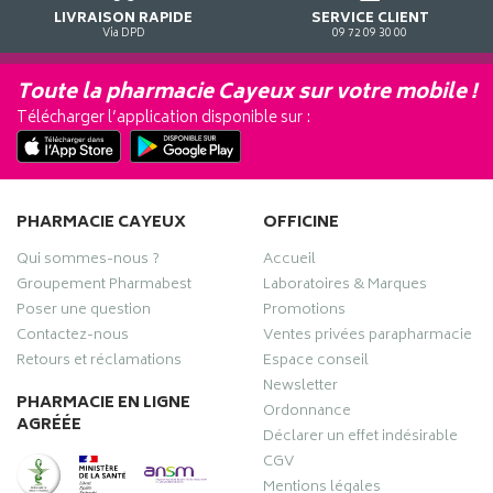
LIVRAISON RAPIDE
SERVICE CLIENT
Via DPD
09 72 09 30 00
Toute la pharmacie Cayeux sur votre mobile !
Télécharger l’application disponible sur :
PHARMACIE CAYEUX
OFFICINE
Qui sommes-nous ?
Accueil
Groupement Pharmabest
Laboratoires & Marques
Poser une question
Promotions
Contactez-nous
Ventes privées parapharmacie
Retours et réclamations
Espace conseil
Newsletter
PHARMACIE EN LIGNE
Ordonnance
AGRÉÉE
Déclarer un effet indésirable
CGV
Mentions légales