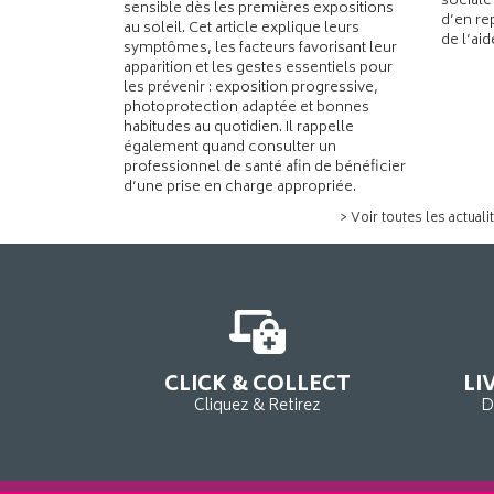
sociale
sensible dès les premières expositions
d’en re
au soleil. Cet article explique leurs
de l’ai
symptômes, les facteurs favorisant leur
apparition et les gestes essentiels pour
les prévenir : exposition progressive,
photoprotection adaptée et bonnes
habitudes au quotidien. Il rappelle
également quand consulter un
professionnel de santé afin de bénéficier
d’une prise en charge appropriée.
> Voir toutes les actuali
CLICK & COLLECT
LI
Cliquez & Retirez
D