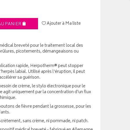
Ajouter à Ma liste
AU PANIER
édical breveté pour le traitement local des
brûlures, picotements, démangeaisons ou
application rapide, Herpotherm® peut stopper
erpès labial. Utilisé après l'éruption, il peut
ccélérer sa guérison.
besoin de crème, le stylo électronique pour le
e agit uniquement par la concentration d'un flux
chimique.
boutons de fièvre pendant la grossesse, pour les
fants.
discrètement, sans crème, ni pommade, ni patch.
positif médical breveté - fabriqué en Allemagne