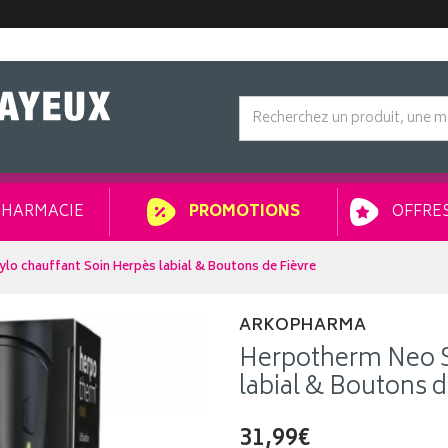
HARMACIE
OFFRES
PROMOTIONS
lo chauffant Soin Herpès labial & Boutons de Fièvre
ARKOPHARMA
Herpotherm Neo S
labial & Boutons d
31,99€