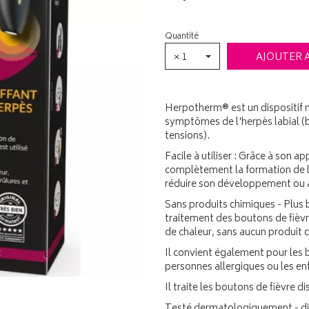
Quantité
× 1
AJOUTER 
Herpotherm® est un dispositif m
symptômes de l'herpès labial (
tensions).
Facile à utiliser : Grâce à son 
complètement la formation de l'h
réduire son développement ou a
Sans produits chimiques - Plus 
traitement des boutons de fièvr
de chaleur, sans aucun produit 
Il convient également pour les 
personnes allergiques ou les en
Il traite les boutons de fièvre 
Testé dermatologiquement - dis