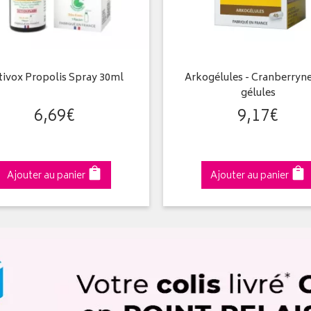
tivox Propolis Spray 30ml
Arkogélules - Cranberryne
gélules
6
,
69
€
9
,
17
€
Ajouter au panier
Ajouter au panier