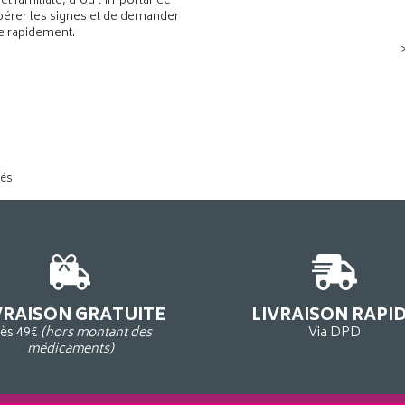
 et familiale, d’où l’importance
pérer les signes et de demander
de rapidement.
tés
VRAISON GRATUITE
LIVRAISON RAPI
ès 49€
(hors montant des
Via DPD
médicaments)