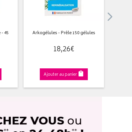
 - 45
Arkogélules - Prêle 150 gélules
Herpoth
Soin He
18
,
26
€
Ajouter au panier
A