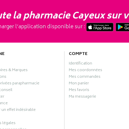
te la pharmacie Cayeux sur v
arger l’application disponible sur :
NE
COMPTE
Identification
oires & Marques
Mes coordonnées
ons
Mes commandes
privées parapharmacie
Mon panier
conseil
Mes favoris
ter
Ma messagerie
ance
 un effet indésirable
 légales