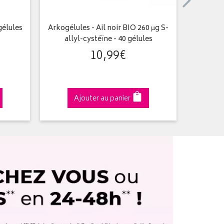
élules
Arkogélules - Ail noir BIO 260 µg S-
Arkogé
allyl-cystéïne - 40 gélules
10
,
99
€
Ajouter au panier
A