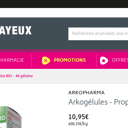
HARMACIE
OFFRES
PROMOTIONS
lis BIO - 40 gélules
ARKOPHARMA
Arkogélules - Prop
10,95€
608
,
33
€
/kg