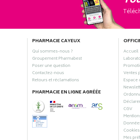
Tou
Téléch
PHARMACIE CAYEUX
OFFICI
Qui sommes-nous ?
Accueil
Groupement Pharmabest
Laborat
Poser une question
Promoti
Contactez-nous
Ventes 
Retours et réclamations
Espace 
Newslet
PHARMACIE EN LIGNE AGRÉÉE
Ordonn
Déclarer
CGV
Mentions
Données
Cookies
Mes pré