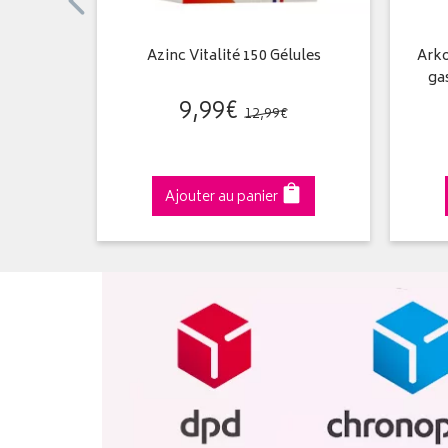
5 gélules
Azinc Vitalité 150 Gélules
Arko
ga
9
,
99
€
12
,
99
€
Ajouter au panier