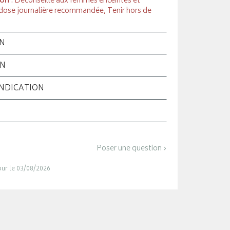
ion
: Déconseillé aux femmes enceintes et
 dose journalière recommandée, Tenir hors de
ON
ON
INDICATION
Poser une question ›
jour le 03/08/2026