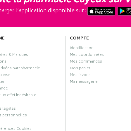
te la pharmacie Cayeux sur v
arger l’application disponible sur :
NE
COMPTE
Identification
oires & Marques
Mes coordonnées
ons
Mes commandes
privées parapharmacie
Mon panier
conseil
Mes favoris
ter
Ma messagerie
ance
 un effet indésirable
 légales
 personnelles
férences Cookies