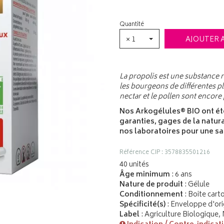
Quantité
× 1
AJOUTER 
La propolis est une substance r
les bourgeons de différentes pl
nectar et le pollen sont encor
Nos Arkogélules® BIO ont ét
garanties, gages de la natura
nos laboratoires pour une sa
Référence CIP : 3578835501216
40 unités
Âge minimum
: 6 ans
Nature de produit
: Gélule
Conditionnement
: Boite cart
Spécificité(s)
: Enveloppe d'ori
Label
: Agriculture Biologique,