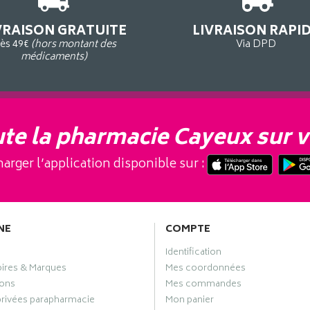
VRAISON GRATUITE
LIVRAISON RAPI
ès 49€
(hors montant des
Via DPD
médicaments)
te la pharmacie Cayeux sur v
arger l’application disponible sur :
NE
COMPTE
Identification
oires & Marques
Mes coordonnées
ons
Mes commandes
privées parapharmacie
Mon panier