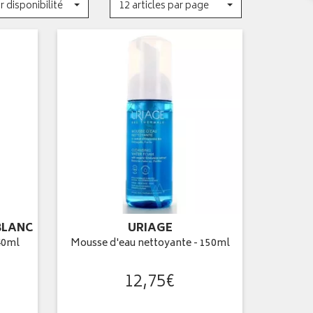
r disponibilité
12 articles par page
BLANC
URIAGE
40ml
Mousse d'eau nettoyante - 150ml
12
,
75
€