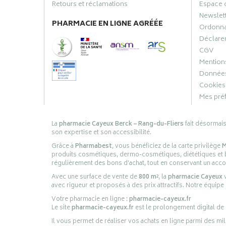
Retours et réclamations
Espace 
Newslet
PHARMACIE EN LIGNE AGRÉÉE
Ordonn
Déclarer
CGV
Mentions
Données
Cookies
Mes pré
La
pharmacie Cayeux Berck – Rang-du-Fliers
fait désormai
son expertise et son accessibilité.
Grâce à
Pharmabest
, vous bénéficiez de la carte privilège
M
produits cosmétiques, dermo-cosmétiques, diététiques et bi
régulièrement des bons d’achat, tout en conservant un ac
Avec une surface de vente de
800 m²
, la
pharmacie Cayeux
v
avec rigueur et proposés à des prix attractifs. Notre équipe
Votre pharmacie en ligne :
pharmacie-cayeux.fr
Le site
pharmacie-cayeux.fr
est le prolongement digital de
Il vous permet de réaliser vos achats en ligne parmi des mil