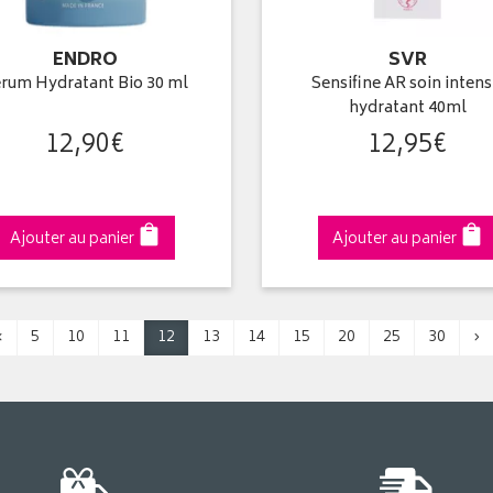
ENDRO
SVR
rum Hydratant Bio 30 ml
Sensifine AR soin intens
hydratant 40ml
12
,
90
€
12
,
95
€
Ajouter au panier
Ajouter au panier
‹
5
10
11
12
13
14
15
20
25
30
›