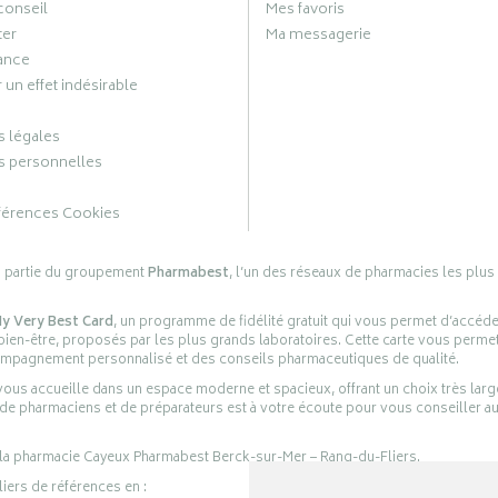
conseil
Mes favoris
ter
Ma messagerie
ance
 un effet indésirable
 légales
 personnelles
férences Cookies
s partie du groupement
Pharmabest
, l’un des réseaux de pharmacies les plus
y Very Best Card
, un programme de fidélité gratuit qui vous permet d’accéd
en-être, proposés par les plus grands laboratoires. Cette carte vous permet
compagnement personnalisé et des conseils pharmaceutiques de qualité.
ous accueille dans un espace moderne et spacieux, offrant un choix très lar
 de pharmaciens et de préparateurs est à votre écoute pour vous conseiller au
 la pharmacie Cayeux Pharmabest Berck-sur-Mer – Rang-du-Fliers.
liers de références en :