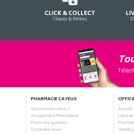
CLICK & COLLECT
LI
Cliquez & Retirez
D
Tou
Téléch
PHARMACIE CAYEUX
OFFICI
Qui sommes-nous ?
Accueil
Groupement Pharmabest
Laborat
Poser une question
Promoti
Contactez-nous
Ventes 