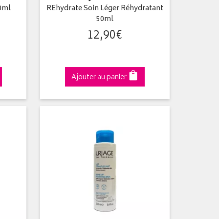
0ml
REhydrate Soin Léger Réhydratant
50ml
12
,
90
€
Ajouter au panier