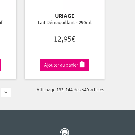
URIAGE
if
Lait Démaquillant - 250ml
12
,
95
€
Ajouter au panier
Affichage 133-144 des 640 articles
»