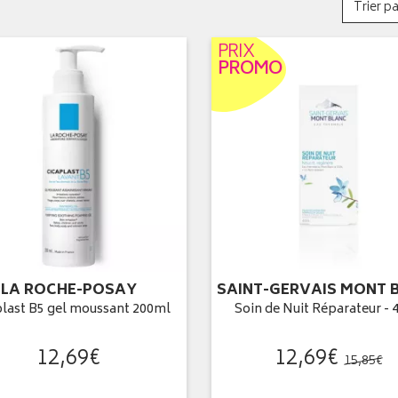
Trier pa
PRIX
PROMO
LA ROCHE-POSAY
SAINT-GERVAIS MONT 
plast B5 gel moussant 200ml
Soin de Nuit Réparateur - 
12
,
69
€
12
,
69
€
15
,
85
€