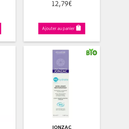
12
,
79
€
Ajouter au panier
JONZAC