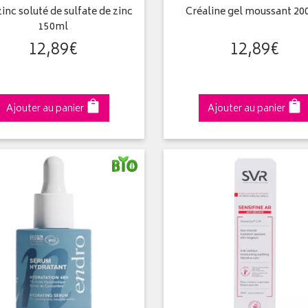
inc soluté de sulfate de zinc
Créaline gel moussant 20
150ml
12
,
89
€
12
,
89
€
Ajouter au panier
Ajouter au panier