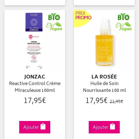
PRIX
PROMO
JONZAC
LA ROSÉE
Reactive Control Crème
Huile de Soin
Miraculeuse 100ml
Nourrissante 100 ml
17
,
95
€
17
,
95
€
21
,
95
€
Ajouter
Ajouter