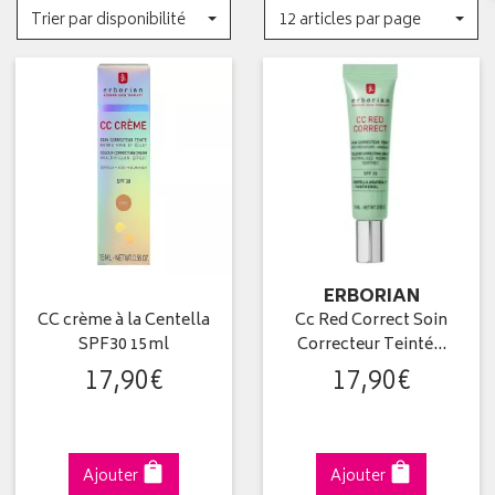
Trier par disponibilité
12 articles par page
ERBORIAN
CC crème à la Centella
Cc Red Correct Soin
SPF30 15ml
Correcteur Teinté…
17
,
90
€
17
,
90
€
Ajouter
Ajouter