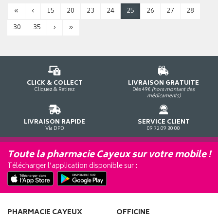
«
‹
15
20
23
24
25
26
27
28
30
35
›
»
CLICK & COLLECT
LIVRAISON GRATUITE
Cliquez & Retirez
Dès 49€
(hors montant des
médicaments)
LIVRAISON RAPIDE
SERVICE CLIENT
Via DPD
09 72 09 30 00
Toute la pharmacie Cayeux sur votre mobile !
Télécharger l’application disponible sur :
PHARMACIE CAYEUX
OFFICINE