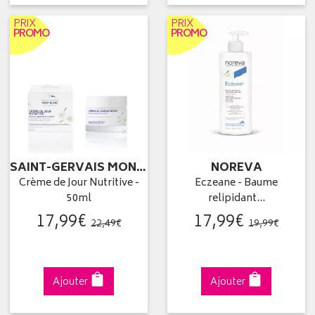
PRIX
PRIX
PROMO
PROMO
SAINT-GERVAIS MONT BLANC
NOREVA
Crème de Jour Nutritive -
Eczeane - Baume
50ml
relipidant…
17
,
99
€
17
,
99
€
22
,
49
€
19
,
99
€
Ajouter
Ajouter