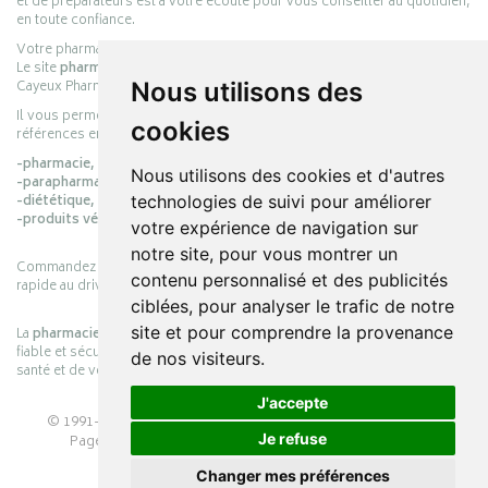
et de préparateurs est à votre écoute pour vous conseiller au quotidien,
en toute confiance.
Votre pharmacie en ligne :
pharmacie-cayeux.fr
Le site
pharmacie-cayeux.fr
est le prolongement digital de la pharmacie
Cayeux Pharmabest Berck-sur-Mer – Rang-du-Fliers.
Nous utilisons des
Il vous permet de réaliser vos achats en ligne parmi des milliers de
cookies
références en :
-pharmacie,
Nous utilisons des cookies et d'autres
-parapharmacie,
-diététique,
technologies de suivi pour améliorer
-produits vétérinaires.
votre expérience de navigation sur
notre site, pour vous montrer un
Commandez simplement vos produits en ligne et choisissez le retrait
contenu personnalisé et des publicités
rapide au drive ou la livraison à domicile, en toute simplicité.
ciblées, pour analyser le trafic de notre
site et pour comprendre la provenance
La
pharmacie Cayeux
s’engage à vous offrir une expérience pratique,
fiable et sécurisée, en officine comme en ligne, au service de votre
de nos visiteurs.
santé et de votre bien-être.
J'accepte
© 1991-2026
PHARMACIE CAYEUX
– Tous droits réservés –
Je refuse
Page mise à jour le 03/08/2026 –
Pharmacie en ligne
Apotekisto
Changer mes préférences