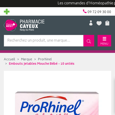
Les commandes d'Homéopathie peuvent
09 72 09 30 00
MENU
Accueil
Marque
Prorhinel
Embouts Jetables Mouche Bébé - 10 untiés