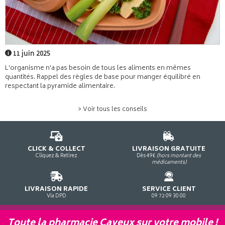
11 juin 2025
L'organisme n'a pas besoin de tous les aliments en mêmes
quantités. Rappel des règles de base pour manger équilibré en
respectant la pyramide alimentaire.
> Voir tous les conseils
CLICK & COLLECT
LIVRAISON GRATUITE
Cliquez & Retirez
Dès 49€
(hors montant des
médicaments)
LIVRAISON RAPIDE
SERVICE CLIENT
Via DPD
09 72 09 30 00
Toute la pharmacie Cayeux sur votre mobile !