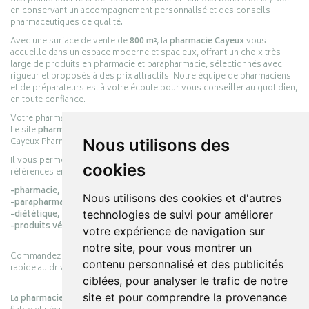
en conservant un accompagnement personnalisé et des conseils
pharmaceutiques de qualité.
Avec une surface de vente de
800 m²
, la
pharmacie Cayeux
vous
accueille dans un espace moderne et spacieux, offrant un choix très
large de produits en pharmacie et parapharmacie, sélectionnés avec
rigueur et proposés à des prix attractifs. Notre équipe de pharmaciens
et de préparateurs est à votre écoute pour vous conseiller au quotidien,
en toute confiance.
Votre pharmacie en ligne :
pharmacie-cayeux.fr
Le site
pharmacie-cayeux.fr
est le prolongement digital de la pharmacie
Cayeux Pharmabest Berck-sur-Mer – Rang-du-Fliers.
Nous utilisons des
Il vous permet de réaliser vos achats en ligne parmi des milliers de
cookies
références en :
-pharmacie,
Nous utilisons des cookies et d'autres
-parapharmacie,
-diététique,
technologies de suivi pour améliorer
-produits vétérinaires.
votre expérience de navigation sur
notre site, pour vous montrer un
Commandez simplement vos produits en ligne et choisissez le retrait
contenu personnalisé et des publicités
rapide au drive ou la livraison à domicile, en toute simplicité.
ciblées, pour analyser le trafic de notre
site et pour comprendre la provenance
La
pharmacie Cayeux
s’engage à vous offrir une expérience pratique,