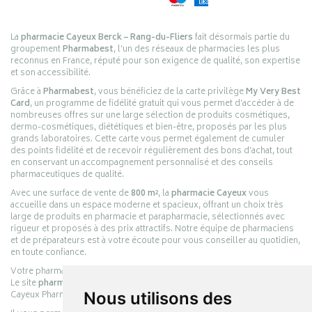
La
pharmacie Cayeux Berck – Rang-du-Fliers
fait désormais partie du
groupement
Pharmabest
, l’un des réseaux de pharmacies les plus
reconnus en France, réputé pour son exigence de qualité, son expertise
et son accessibilité.
Grâce à
Pharmabest
, vous bénéficiez de la carte privilège
My Very Best
Card
, un programme de fidélité gratuit qui vous permet d’accéder à de
nombreuses offres sur une large sélection de produits cosmétiques,
dermo-cosmétiques, diététiques et bien-être, proposés par les plus
grands laboratoires. Cette carte vous permet également de cumuler
des points fidélité et de recevoir régulièrement des bons d’achat, tout
en conservant un accompagnement personnalisé et des conseils
pharmaceutiques de qualité.
Avec une surface de vente de
800 m²
, la
pharmacie Cayeux
vous
accueille dans un espace moderne et spacieux, offrant un choix très
large de produits en pharmacie et parapharmacie, sélectionnés avec
rigueur et proposés à des prix attractifs. Notre équipe de pharmaciens
et de préparateurs est à votre écoute pour vous conseiller au quotidien,
en toute confiance.
Votre pharmacie en ligne :
pharmacie-cayeux.fr
Le site
pharmacie-cayeux.fr
est le prolongement digital de la pharmacie
Cayeux Pharmabest Berck-sur-Mer – Rang-du-Fliers.
Nous utilisons des