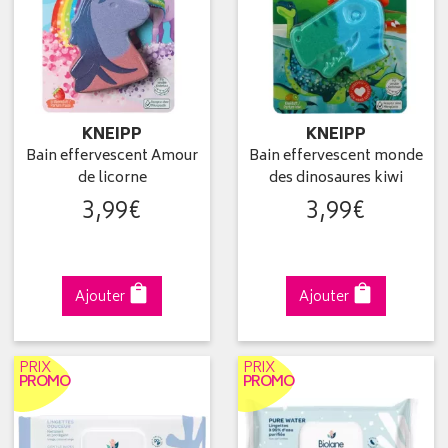
KNEIPP
KNEIPP
Bain effervescent Amour
Bain effervescent monde
de licorne
des dinosaures kiwi
3
,
99
€
3
,
99
€
Ajouter
Ajouter
PRIX
PRIX
PROMO
PROMO