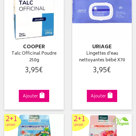
COOPER
URIAGE
Talc Officinal Poudre
Lingettes d'eau
250g
nettoyantes bébé X70
3
,
95
€
3
,
95
€
Ajouter
Ajouter
2+1
2+1
OFFERT
OFFERT