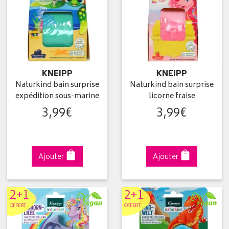
KNEIPP
KNEIPP
Naturkind bain surprise
Naturkind bain surprise
expédition sous-marine
licorne fraise
3
,
99
€
3
,
99
€
Ajouter
Ajouter
2+1
2+1
OFFERT
OFFERT