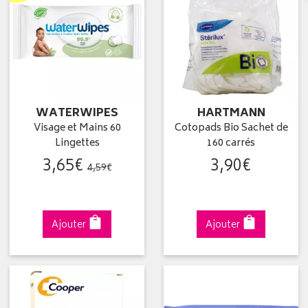
WATERWIPES
HARTMANN
Visage et Mains 60
Cotopads Bio Sachet de
Lingettes
160 carrés
3
,
65
€
3
,
90
€
4
,
59
€
Ajouter
Ajouter