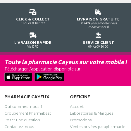
CLICK & COLLECT
LIVRAISON GRATUITE
Cliquez & Retirez
Dès 49€
(hors montant des
médicaments)
LIVRAISON RAPIDE
SERVICE CLIENT
Via DPD
09 72 09 30 00
Toute la pharmacie Cayeux sur votre mobile !
Télécharger l’application disponible sur :
PHARMACIE CAYEUX
OFFICINE
Qui sommes-nous ?
Accueil
Groupement Pharmabest
Laboratoires & Marques
Poser une question
Promotions
Contactez-nous
Ventes privées parapharmacie