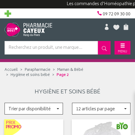
Les commandes d'Homéopathie peuve
09 72 09 30 00
MENU
Accueil
Parapharmacie
Maman & Bébé
Hygiène et soins bébé
Page 2
HYGIÈNE ET SOINS BÉBÉ
Trier par disponibilité
12 articles par page
PRIX
PROMO