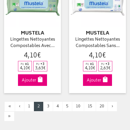
MUSTELA
MUSTELA
Lingettes Nettoyantes
Lingettes Nettoyantes
Compostables Avec…
Compostables Sans…
4
,
10
€
4
,
10
€
x1
+3
x1
+3
PU
PU
PU
PU
4
,
10
€
3
,
63
€
4
,
10
€
2
,
63
€
Ajouter
Ajouter
«
‹
1
2
3
4
5
10
15
20
›
»