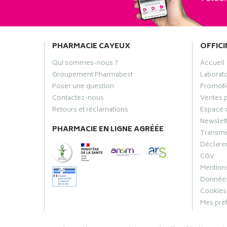
PHARMACIE CAYEUX
OFFICI
Qui sommes-nous ?
Accueil
Groupement Pharmabest
Laborat
Poser une question
Promoti
Contactez-nous
Ventes 
Retours et réclamations
Espace 
Newslet
PHARMACIE EN LIGNE AGRÉÉE
Transme
Déclarer
CGV
Mentions
Données
Cookies
Mes pré