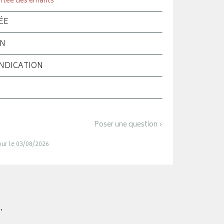
rtée des enfants
ÉE
ON
INDICATION
Poser une question ›
jour le 03/08/2026
.