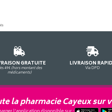
tés
VRAISON GRATUITE
LIVRAISON RAPI
ès 49€
(hors montant des
Via DPD
médicaments)
te la pharmacie Cayeux sur v
arger l’application disponible sur :