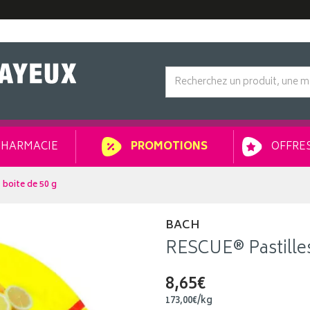
HARMACIE
OFFRES
PROMOTIONS
 boite de 50 g
BACH
RESCUE® Pastilles 
8,65€
173
,
00
€
/kg