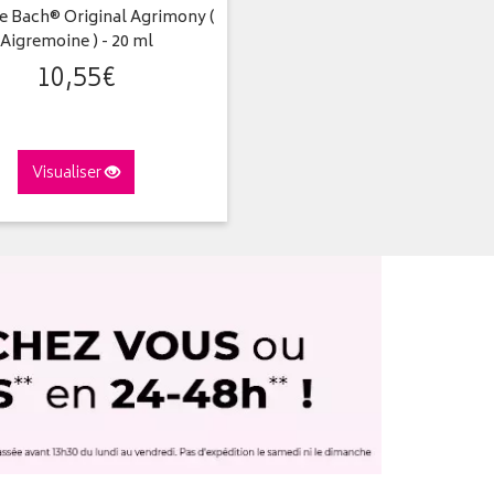
de Bach® Original Agrimony (
Aigremoine ) - 20 ml
10
,
55
€
Visualiser