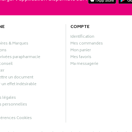
NE
COMPTE
Identification
oires & Marques
Mes commandes
ons
Mon panier
privées parapharmacie
Mes favoris
conseil
Ma messagerie
ter
ttre un document
 un effet indésirable
 légales
 personnelles
férences Cookies