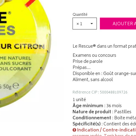
Quantité
× 1
AJOUTER 
Le Rescue® dans un format prati
Examens ou concours
Prise de parole
Prépas…
Disponible en : Goût orange-sur
Aliment, sans alcool
Référence CIP : 5000488109726
1 unité
Âge minimum
: 36 mois
Nature de produit
: Pastilles
Conditionnement
: Boite méta
Spécificité(s)
: Contient des éd
Indication / Contre-indicat