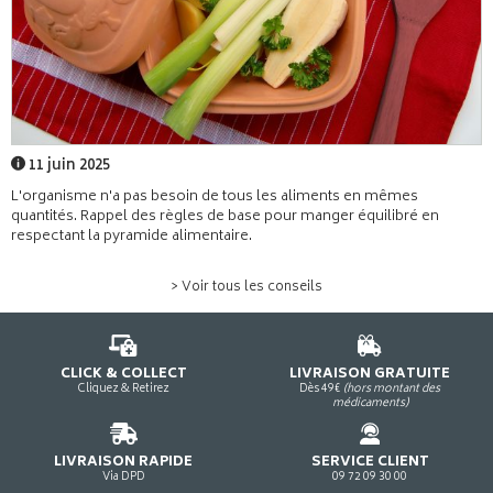
11 juin 2025
L'organisme n'a pas besoin de tous les aliments en mêmes
quantités. Rappel des règles de base pour manger équilibré en
respectant la pyramide alimentaire.
> Voir tous les conseils
CLICK & COLLECT
LIVRAISON GRATUITE
Cliquez & Retirez
Dès 49€
(hors montant des
médicaments)
LIVRAISON RAPIDE
SERVICE CLIENT
Via DPD
09 72 09 30 00