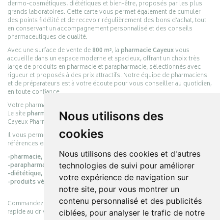
dermo-cosmétiques, diététiques et bien-être, proposés par les plus
grands laboratoires. Cette carte vous permet également de cumuler
des points fidélité et de recevoir régulièrement des bons d’achat, tout
en conservant un accompagnement personnalisé et des conseils
pharmaceutiques de qualité.
Avec une surface de vente de
800 m²
, la
pharmacie Cayeux
vous
accueille dans un espace moderne et spacieux, offrant un choix très
large de produits en pharmacie et parapharmacie, sélectionnés avec
rigueur et proposés à des prix attractifs. Notre équipe de pharmaciens
et de préparateurs est à votre écoute pour vous conseiller au quotidien,
en toute confiance.
Votre pharmacie en ligne :
pharmacie-cayeux.fr
Le site
pharmacie-cayeux.fr
est le prolongement digital de la pharmacie
Nous utilisons des
Cayeux Pharmabest Berck-sur-Mer – Rang-du-Fliers.
cookies
Il vous permet de réaliser vos achats en ligne parmi des milliers de
références en :
Nous utilisons des cookies et d'autres
-pharmacie,
-parapharmacie,
technologies de suivi pour améliorer
-diététique,
votre expérience de navigation sur
-produits vétérinaires.
notre site, pour vous montrer un
contenu personnalisé et des publicités
Commandez simplement vos produits en ligne et choisissez le retrait
rapide au drive ou la livraison à domicile, en toute simplicité.
ciblées, pour analyser le trafic de notre