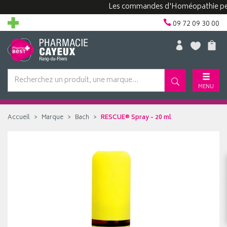
Les commandes d'Homéopathie peuvent 
09 72 09 30 00
MENU
Accueil
Marque
Bach
RESCUE® Spray - 20 ml