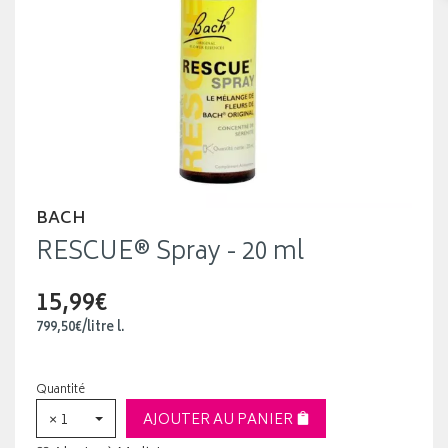
BACH
RESCUE® Spray - 20 ml
15,99€
799
,
50
€
/
litre
l.
Quantité
× 1
AJOUTER AU PANIER