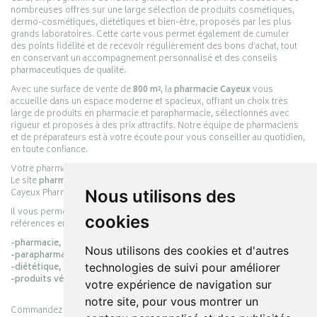
nombreuses offres sur une large sélection de produits cosmétiques,
dermo-cosmétiques, diététiques et bien-être, proposés par les plus
grands laboratoires. Cette carte vous permet également de cumuler
des points fidélité et de recevoir régulièrement des bons d’achat, tout
en conservant un accompagnement personnalisé et des conseils
pharmaceutiques de qualité.
Avec une surface de vente de
800 m²
, la
pharmacie Cayeux
vous
accueille dans un espace moderne et spacieux, offrant un choix très
large de produits en pharmacie et parapharmacie, sélectionnés avec
rigueur et proposés à des prix attractifs. Notre équipe de pharmaciens
et de préparateurs est à votre écoute pour vous conseiller au quotidien,
en toute confiance.
Votre pharmacie en ligne :
pharmacie-cayeux.fr
Le site
pharmacie-cayeux.fr
est le prolongement digital de la pharmacie
Cayeux Pharmabest Berck-sur-Mer – Rang-du-Fliers.
Nous utilisons des
Il vous permet de réaliser vos achats en ligne parmi des milliers de
cookies
références en :
-pharmacie,
Nous utilisons des cookies et d'autres
-parapharmacie,
-diététique,
technologies de suivi pour améliorer
-produits vétérinaires.
votre expérience de navigation sur
notre site, pour vous montrer un
Commandez simplement vos produits en ligne et choisissez le retrait