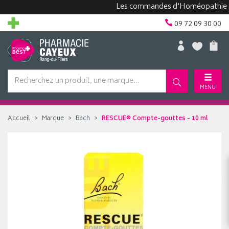
Les commandes d'Homéopathie peuven
09 72 09 30 00
MENU
Accueil
Marque
Bach
RESCUE® Compte-gouttes - 10 ml