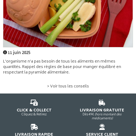
11 juin 2025
L'organisme n'a pas besoin de tous les aliments en mêmes
quantités. Rappel des règles de base pour manger équilibré en
respectant la pyramide alimentaire.
> Voir tous les conseils
CLICK & COLLECT
LIVRAISON GRATUITE
Cliquez & Retirez
Dès 49€
(hors montant des
médicaments)
LIVRAISON RAPIDE
SERVICE CLIENT