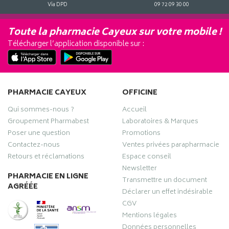
Via DPD
09 72 09 30 00
Toute la pharmacie Cayeux sur votre mobile !
Télécharger l’application disponible sur :
PHARMACIE CAYEUX
OFFICINE
Qui sommes-nous ?
Accueil
Groupement Pharmabest
Laboratoires & Marques
Poser une question
Promotions
Contactez-nous
Ventes privées parapharmacie
Retours et réclamations
Espace conseil
Newsletter
PHARMACIE EN LIGNE
Transmettre un document
AGRÉÉE
Déclarer un effet indésirable
CGV
Mentions légales
Données personnelles