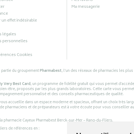
conseil
Mes favoris
ter
Ma messagerie
ance
 un effet indésirable
 légales
 personnelles
férences Cookies
s partie du groupement
Pharmabest
, l’un des réseaux de pharmacies les plus
y Very Best Card
, un programme de fidélité gratuit qui vous permet d’accéd
en-être, proposés par les plus grands laboratoires. Cette carte vous permet
compagnement personnalisé et des conseils pharmaceutiques de qualité.
ous accueille dans un espace moderne et spacieux, offrant un choix très lar
 de pharmaciens et de préparateurs est à votre écoute pour vous conseiller au
 la pharmacie Cayeux Pharmabest Berck-sur-Mer – Rang-du-Fliers.
liers de références en :