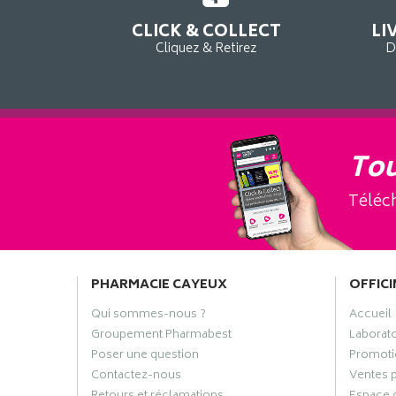
CLICK & COLLECT
LI
Cliquez & Retirez
D
Tou
Téléch
PHARMACIE CAYEUX
OFFICI
Qui sommes-nous ?
Accueil
Groupement Pharmabest
Laborat
Poser une question
Promoti
Contactez-nous
Ventes 