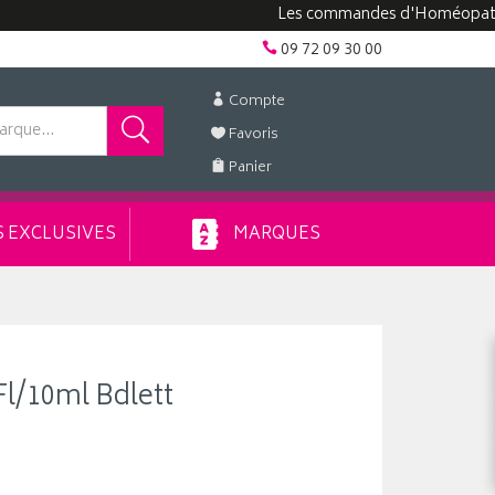
Les commandes d'Homéopathie peuv
09 72 09 30 00
Compte
Favoris
Panier
 EXCLUSIVES
MARQUES
Fl/10ml Bdlett