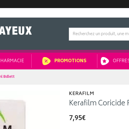
HARMACIE
OFFRES
PROMOTIONS
ml Bdlett
KERAFILM
Kerafilm Coricide 
7,95€