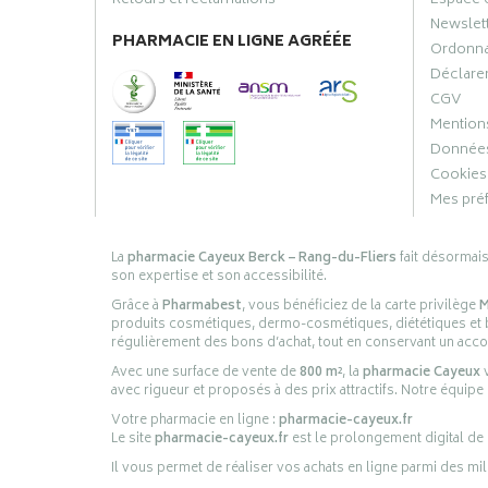
Retours et réclamations
Espace 
Newslet
PHARMACIE EN LIGNE AGRÉÉE
Ordonn
Déclarer
CGV
Mentions
Données
Cookies
Mes pré
La
pharmacie Cayeux Berck – Rang-du-Fliers
fait désormai
son expertise et son accessibilité.
Grâce à
Pharmabest
, vous bénéficiez de la carte privilège
M
produits cosmétiques, dermo-cosmétiques, diététiques et bi
régulièrement des bons d’achat, tout en conservant un ac
Avec une surface de vente de
800 m²
, la
pharmacie Cayeux
v
avec rigueur et proposés à des prix attractifs. Notre équipe
Votre pharmacie en ligne :
pharmacie-cayeux.fr
Le site
pharmacie-cayeux.fr
est le prolongement digital de
Il vous permet de réaliser vos achats en ligne parmi des mil