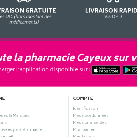
VRAISON GRATUITE
LIVRAISON RAPI
ès 49€
(hors montant des
Via DPD
médicaments)
te la pharmacie Cayeux sur v
arger l’application disponible sur :
NE
COMPTE
Identification
oires & Marques
Mes coordonnées
ons
Mes commandes
privées parapharmacie
Mon panier