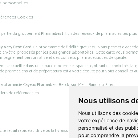
 personnelles
férences Cookies
s partie du groupement
Pharmabest
, l’un des réseaux de pharmacies les plus
y Very Best Card
, un programme de fidélité gratuit qui vous permet d’accéd
en-être, proposés par les plus grands laboratoires. Cette carte vous permet
compagnement personnalisé et des conseils pharmaceutiques de qualité.
ous accueille dans un espace moderne et spacieux, offrant un choix très lar
 de pharmaciens et de préparateurs est à votre écoute pour vous conseiller au
 la pharmacie Cayeux Pharmabest Berck-sur-Mer – Rang-du-Fliers.
liers de références en :
Nous utilisons d
Nous utilisons des cookie
votre expérience de navig
personnalisé et des public
retrait rapide au drive ou la livraison à domicile, en toute simplicité.
pour comprendre la prove