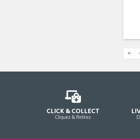
«
CLICK & COLLECT
LI
Cliquez & Retirez
D