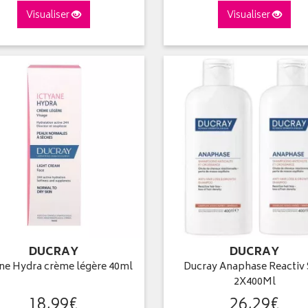
Visualiser
Visualiser
DUCRAY
DUCRAY
ne Hydra crème légère 40ml
Ducray Anaphase Reactiv
2X400Ml
18
,
99
€
26
,
29
€