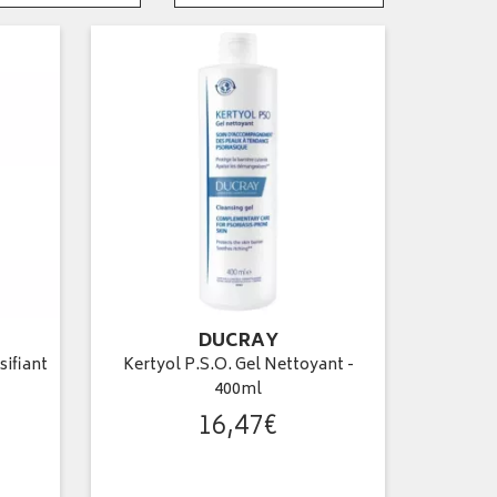
DUCRAY
ifiant
Kertyol P.S.O. Gel Nettoyant -
400ml
16
,
47
€