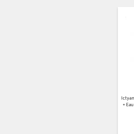
Ictya
+ Eau