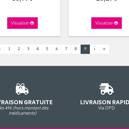
Visualiser
Visualiser
‹
1
2
3
4
5
6
7
8
9
›
»
VRAISON GRATUITE
LIVRAISON RAPI
ès 49€
(hors montant des
Via DPD
médicaments)