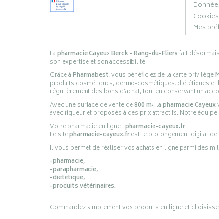
Données
Cookies
Mes pré
La
pharmacie Cayeux Berck – Rang-du-Fliers
fait désormai
son expertise et son accessibilité.
Grâce à
Pharmabest
, vous bénéficiez de la carte privilège
M
produits cosmétiques, dermo-cosmétiques, diététiques et bi
régulièrement des bons d’achat, tout en conservant un ac
Avec une surface de vente de
800 m²
, la
pharmacie Cayeux
v
avec rigueur et proposés à des prix attractifs. Notre équipe
Votre pharmacie en ligne :
pharmacie-cayeux.fr
Le site
pharmacie-cayeux.fr
est le prolongement digital de
Il vous permet de réaliser vos achats en ligne parmi des mil
-pharmacie,
-parapharmacie,
-diététique,
-produits vétérinaires.
Commandez simplement vos produits en ligne et choisissez le 