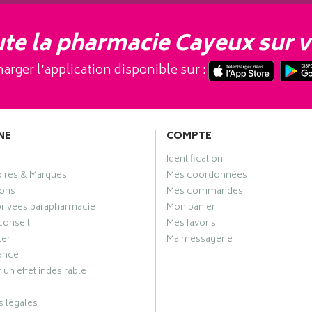
te la pharmacie Cayeux sur v
arger l’application disponible sur :
NE
COMPTE
Identification
oires & Marques
Mes coordonnées
ons
Mes commandes
privées parapharmacie
Mon panier
conseil
Mes favoris
ter
Ma messagerie
ance
 un effet indésirable
 légales