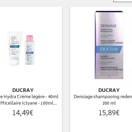
DUCRAY
DUCRAY
ne Hydra Crème légère - 40ml
Densiage shampooing redens
 Micellaire Ictyane - 100ml…
200 ml
14
,
49
€
15
,
89
€