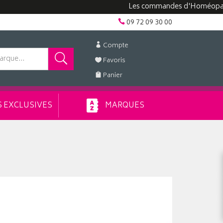
Les commandes d'Homéopathie pe
09 72 09 30 00
Compte
Favoris
Panier
 EXCLUSIVES
MARQUES