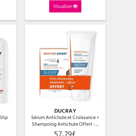
Visualiser
DUCRAY
 Shp
Sérum Antichute et Croissance +
Shampoing Antichute Offert -…
57
,
79
€